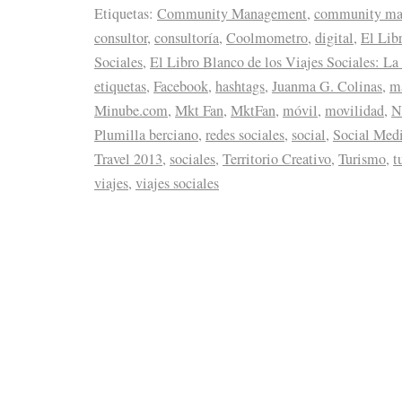
Etiquetas:
Community Management
,
community ma
consultor
,
consultoría
,
Coolmometro
,
digital
,
El Lib
Sociales
,
El Libro Blanco de los Viajes Sociales: L
etiquetas
,
Facebook
,
hashtags
,
Juanma G. Colinas
,
m
Minube.com
,
Mkt Fan
,
MktFan
,
móvil
,
movilidad
,
N
Plumilla berciano
,
redes sociales
,
social
,
Social Med
Travel 2013
,
sociales
,
Territorio Creativo
,
Turismo
,
t
viajes
,
viajes sociales