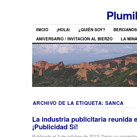
Plumi
INICIO
¡HOLA!
¿QUIÉN SOY?
BERCIANOS
ANIVERSARIO / INVITACIÓN AL BIERZO
LA MIN
ARCHIVO DE LA ETIQUETA:
SANCA
La industria publicitaria reunida 
¡Publicidad Sí!
Publicado el
3 de octubre de 2013
|
Dejar un comentar