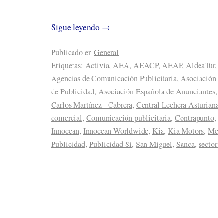
Sigue leyendo
→
Publicado en
General
Etiquetas:
Activia
,
AEA
,
AEACP
,
AEAP
,
AldeaTur
Agencias de Comunicación Publicitaria
,
Asociación
de Publicidad
,
Asociación Española de Anunciantes
Carlos Martínez - Cabrera
,
Central Lechera Asturian
comercial
,
Comunicación publicitaria
,
Contrapunto
,
Innocean
,
Innocean Worldwide
,
Kia
,
Kia Motors
,
Me
Publicidad
,
Publicidad Sí
,
San Miguel
,
Sanca
,
sector