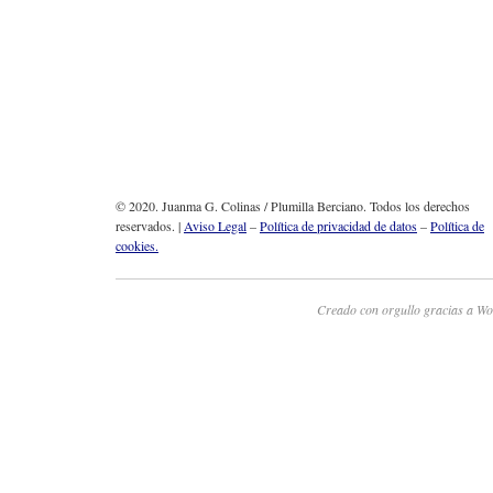
© 2020. Juanma G. Colinas / Plumilla Berciano. Todos los derechos
reservados. |
Aviso Legal
–
Política de privacidad de datos
–
Política de
cookies.
Creado con orgullo gracias a Wo