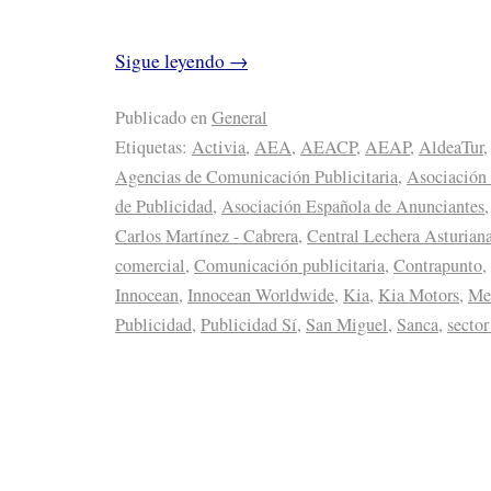
Sigue leyendo
→
Publicado en
General
Etiquetas:
Activia
,
AEA
,
AEACP
,
AEAP
,
AldeaTur
Agencias de Comunicación Publicitaria
,
Asociación
de Publicidad
,
Asociación Española de Anunciantes
Carlos Martínez - Cabrera
,
Central Lechera Asturian
comercial
,
Comunicación publicitaria
,
Contrapunto
,
Innocean
,
Innocean Worldwide
,
Kia
,
Kia Motors
,
Me
Publicidad
,
Publicidad Sí
,
San Miguel
,
Sanca
,
sector