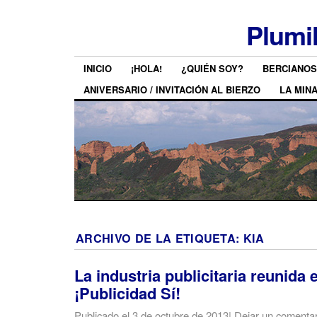
Plumi
INICIO
¡HOLA!
¿QUIÉN SOY?
BERCIANOS
ANIVERSARIO / INVITACIÓN AL BIERZO
LA MIN
ARCHIVO DE LA ETIQUETA:
KIA
La industria publicitaria reunida 
¡Publicidad Sí!
Publicado el
3 de octubre de 2013
|
Dejar un comentar