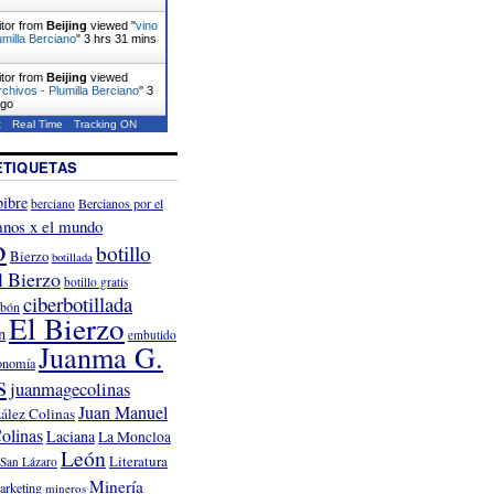
itor from
Beijing
viewed "
vino
umilla Berciano
"
3 hrs 31 mins
itor from
Beijing
viewed
chivos - Plumilla Berciano
"
3
ago
t
Real Time
Tracking ON
ETIQUETAS
ibre
Bercianos por el
berciano
anos x el mundo
o
botillo
Bierzo
botillada
l Bierzo
botillo gratis
ciberbotillada
rbón
El Bierzo
n
embutido
Juanma G.
onomía
s
juanmagecolinas
Juan Manuel
ález Colinas
olinas
Laciana
La Moncloa
León
Literatura
San Lázaro
Minería
arketing
mineros