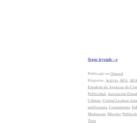
Sigue leyendo
→
Publicado en
General
Etiquetas:
Activia
,
AEA
,
AEA
Española de Agencias de Com
Publicidad
,
Asociación Españ
Cabrera
,
Central Lechera Astu
publicitaria
,
Contrapunto
,
IA
Mediacom
,
Micolor
,
Publicid
Tenn