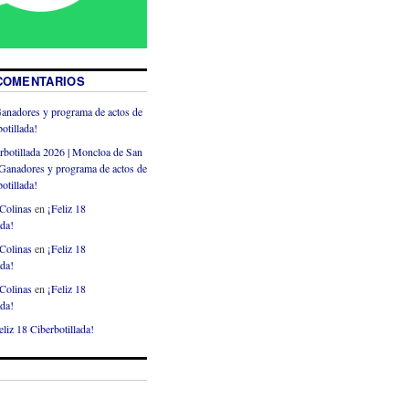
COMENTARIOS
anadores y programa de actos de
otillada!
rbotillada 2026 | Moncloa de San
Ganadores y programa de actos de
otillada!
Colinas
en
¡Feliz 18
ada!
Colinas
en
¡Feliz 18
ada!
Colinas
en
¡Feliz 18
ada!
eliz 18 Ciberbotillada!