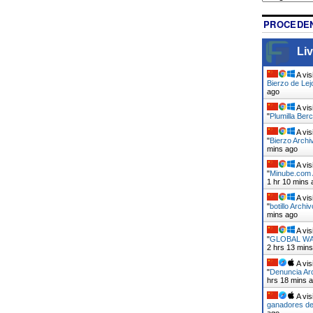
PROCEDEN
Liv
A vis
Bierzo de Lej
ago
A vis
"
Plumilla Berc
A vis
"
Bierzo Archi
mins ago
A vis
"
Minube.com A
1 hr 10 mins 
A vis
"
botillo Archi
mins ago
A vis
"
GLOBAL WAR
2 hrs 13 min
A vis
"
Denuncia Arc
hrs 18 mins 
A vis
ganadores de
ago