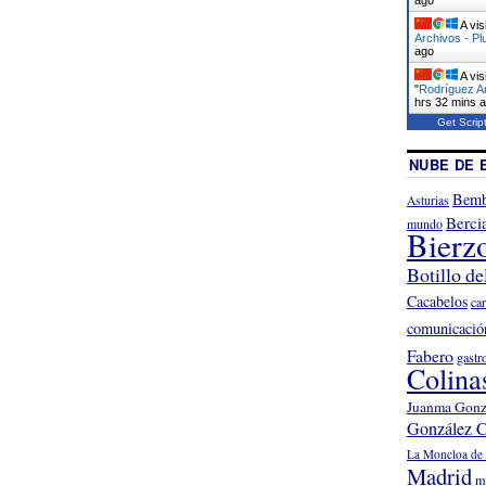
A vis
Archivos - Pl
ago
A vis
"
Rodríguez Ar
hrs 32 mins 
Get Scrip
NUBE DE 
Bemb
Asturias
Berci
mundo
Bierz
Botillo de
Cacabelos
ca
comunicació
Fabero
gastr
Colina
Juanma Gonz
González C
La Moncloa de 
Madrid
m