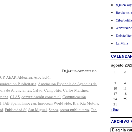
¿Quién soy
Bercianos 
Ciberbotill
Aniversario
Debate liter
La Mina
CALENDAR
agosto 202
Dejar un comentario
L
M
CP
,
AEAP
,
AldeaTur
,
Asociación
3
4
unicación Publicitaria
,
Asociación Española de Agencias de
10
11
ola de Anunciantes
,
Calvo
,
Campofrío
,
Carlos Martínez -
17
18
riana
,
CLAS
,
comunicación comercial
,
Comunicación
24
25
B
,
IAB Spain
,
Innocean
,
Innocean Worldwide
,
Kia
,
Kia Motors
,
31
« Ene
ad
,
Publicidad Sí
,
San Miguel
,
Sanca
,
sector publicitario
,
Ten
,
ARCHIVO 