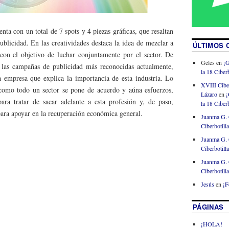
nta con un total de 7 spots y 4 piezas gráficas, que resaltan
publicidad. En las creatividades destaca la idea de mezclar a
ÚLTIMOS 
 con el objetivo de luchar conjuntamente por el sector. De
Geles
en
¡G
 las campañas de publicidad más reconocidas actualmente,
la 18 Ciberb
 empresa que explica la importancia de esta industria. Lo
XVIII Cibe
 como todo un sector se pone de acuerdo y aúna esfuerzos,
Lázaro
en
¡
ra tratar de sacar adelante a esta profesión y, de paso,
la 18 Ciberb
para apoyar en la recuperación económica general.
Juanma G. 
Ciberbotill
Juanma G. 
Ciberbotill
Juanma G. 
Ciberbotill
Jesús
en
¡F
PÁGINAS
¡HOLA!