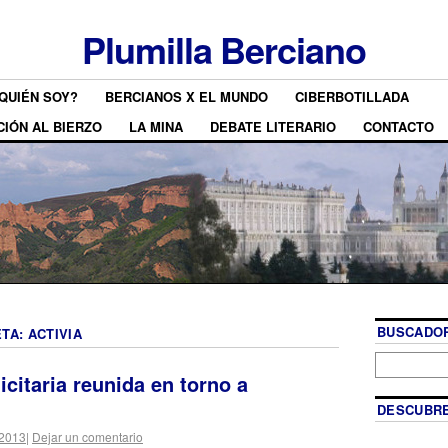
Plumilla Berciano
QUIÉN SOY?
BERCIANOS X EL MUNDO
CIBERBOTILLADA
CIÓN AL BIERZO
LA MINA
DEBATE LITERARIO
CONTACTO
BUSCADOR
ETA:
ACTIVIA
icitaria reunida en torno a
DESCUBRE
 2013
|
Dejar un comentario