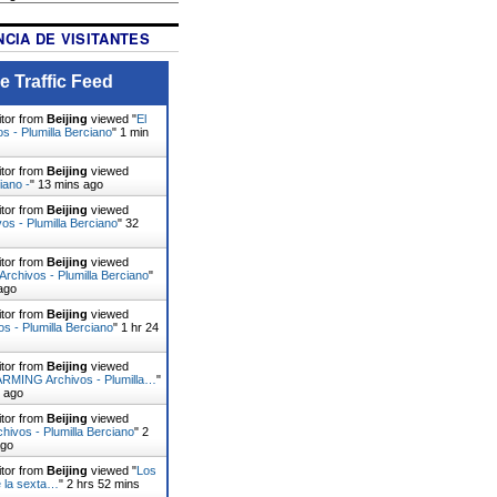
CIA DE VISITANTES
e Traffic Feed
itor from
Beijing
viewed "
El
os - Plumilla Berciano
"
1 min
itor from
Beijing
viewed
iano -
"
13 mins ago
itor from
Beijing
viewed
vos - Plumilla Berciano
"
32
itor from
Beijing
viewed
rchivos - Plumilla Berciano
"
ago
itor from
Beijing
viewed
vos - Plumilla Berciano
"
1 hr 24
itor from
Beijing
viewed
MING Archivos - Plumilla…
"
s ago
itor from
Beijing
viewed
hivos - Plumilla Berciano
"
2
ago
itor from
Beijing
viewed "
Los
 la sexta…
"
2 hrs 52 mins