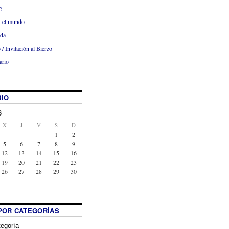
?
x el mundo
ada
 / Invitación al Bierzo
ario
IO
6
X
J
V
S
D
1
2
5
6
7
8
9
12
13
14
15
16
19
20
21
22
23
26
27
28
29
30
POR CATEGORÍAS