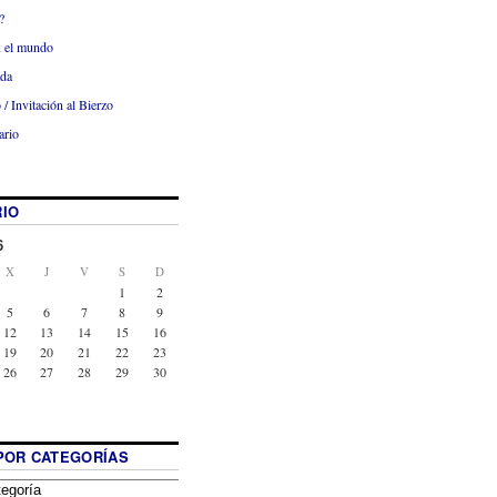
?
x el mundo
ada
 / Invitación al Bierzo
ario
IO
6
X
J
V
S
D
1
2
5
6
7
8
9
12
13
14
15
16
19
20
21
22
23
26
27
28
29
30
POR CATEGORÍAS