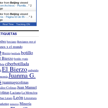
itor from
Beijing
viewed
com Archivos - Plumilla…
"
2
ago
itor from
Beijing
viewed
vos - Página 63 de 85 -…
"
3
ago
t
Real Time
Tracking ON
ETIQUETAS
ibre
Bercianos por el
berciano
anos x el mundo
o
botillo
Bierzo
botillada
l Bierzo
botillo gratis
ciberbotillada
rbón
El Bierzo
n
embutido
Juanma G.
onomía
s
juanmagecolinas
Juan Manuel
ález Colinas
olinas
Laciana
La Moncloa
León
Literatura
San Lázaro
Minería
arketing
mineros