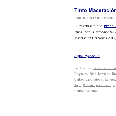
Tinto Maceració
Publicado el
15 de noviembr
Prada 
El restaurante que
lunes, por la tarde/noche,
Maceración Carbónica 2011, 
Sigue leyendo
→
Publicado en
Bercianos x el
Etiquetas:
2011
,
berciano
,
Bi
Carbónica
,
Cristóbal
,
franqui
Tope
,
Príncipe
,
restaurante
,
ta
Carbónica
,
vinos