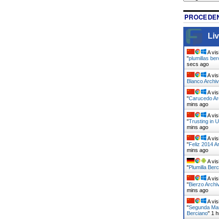
PROCEDEN
Liv
A vis
"
plumillas be
10 secs ago
A vis
Blanco Archiv
A vis
"
Carucedo Arc
mins ago
A vis
"
Trusting in 
mins ago
A vis
"
Feliz 2014 A
mins ago
A vis
"
Plumilla Berc
A vis
"
Bierzo Archi
mins ago
A vis
"
Segunda Mar
Berciano
"
1 h