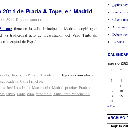
¿Quién soy
n 2011 de Prada A Tope, en Madrid
Bercianos 
e de 2011
|
Dejar un comentario
Ciberbotill
Aniversario
A Tope
tiene en la
calle Príncipe de Madrid
acogió ayer
Debate liter
 el ya tradicional acto de presentación del Vino Tinto de
en la capital de España.
La Mina
CALENDAR
agosto 202
L
M
Dejar un comentario
 mundo
,
Bierzo
,
En Portada
,
Eventos
3
4
erzo
,
cadena
,
Calle Príncipe
,
10
11
cias
,
José Luís Prada
,
Maceración
,
Madrid
,
pinchos
,
Prada a
17
18
pas
,
tapeo
,
Tinto
,
vino
,
Vino tinto
,
Vino Tinto Maceración
24
25
31
« Ene
ARCHIVO 