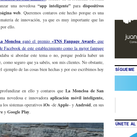
“app inteligente”
dispositivos
lanzar una novedosa
para
página web
. Queremos contaros este hecho porque es una
materia de innovación, ya que es muy importante que las
por ello.
La Moncloa
«TNS Fanpage Award»
ganó el premio
que
de Facebook de este establecimiento como la mejor fanpage
udaba si abordar este tema o no, porque podría haber un
ue, como seguro que ya sabéis, son mis clientes. No obstante,
SÍGUEME
el ejemplo de las cosas bien hechas y por eso escribimos hoy
La Moncloa de San
 profundizar en ello y contaros que
aplicación móvil inteligente,
 una novedosa e innovadora
iOs
Apple
Android
a los sistemas operativos
-de
– y
, en sus
re
Google Play
y
.
ÚNETE AL