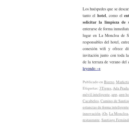
Los huéspedes que se descar
hotel
en
tanto el
, como el
solicitar la limpieza de 
enterarse de forma inmediat
lugar en La Moncloa de Sa
responsables del hotel, ent
conexión wifi y ofrece di
invitación junto con toda l
de la terraza de verano del
leyendo
→
Publicado en
Bierzo
,
Marketi
Etiquetas:
3Tigres
,
Ada Prada
móvil inteligente
,
app
,
app ho
Cacabelos
,
Camino de Santia
estancias de forma inteligente
innovación
,
iOs
,
La Moncloa
restaurante
,
Santiago Fernánd