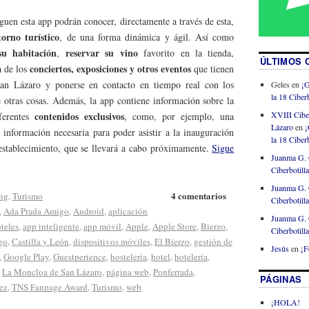
guen esta app podrán conocer, directamente a través de esta,
torno turístico
, de una forma dinámica y ágil. Así como
su habitación
reservar su vino
,
favorito en la tienda,
ÚLTIMOS 
conciertos, exposiciones y otros eventos
a de los
que tienen
n Lázaro y ponerse en contacto en tiempo real con los
Geles
en
¡G
la 18 Ciberb
re otras cosas. Además, la app contiene información sobre la
XVIII Cibe
contenidos exclusivos
ferentes
, como, por ejemplo, una
Lázaro
en
¡
a información necesaria para poder asistir a la inauguración
la 18 Ciberb
 establecimiento, que se llevará a cabo próximamente.
Sigue
Juanma G. 
Ciberbotill
Juanma G. 
4 comentarios
ng
,
Turismo
Ciberbotill
,
Ada Prada Amigo
,
Android
,
aplicación
Juanma G. 
teles
,
app inteligente
,
app móvil
,
Apple
,
Apple Store
,
Bierzo
,
Ciberbotill
go
,
Castilla y León
,
dispositivos móviles
,
El Bierzo
,
gestión de
Jesús
en
¡F
,
Google Play
,
Guestperience
,
hostelería
,
hotel
,
hotelería
,
,
La Moncloa de San Lázaro
,
página web
,
Ponferrada
,
PÁGINAS
ez
,
TNS Fanpage Award
,
Turismo
,
web
¡HOLA!