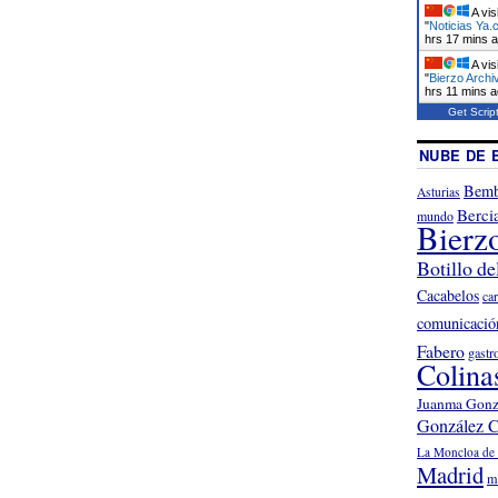
A vis
"
Noticias Ya.
hrs 17 mins 
A vis
"
Bierzo Archi
hrs 11 mins 
Get Scrip
NUBE DE 
Bemb
Asturias
Berci
mundo
Bierz
Botillo de
Cacabelos
ca
comunicació
Fabero
gastr
Colina
Juanma Gonz
González C
La Moncloa de 
Madrid
m