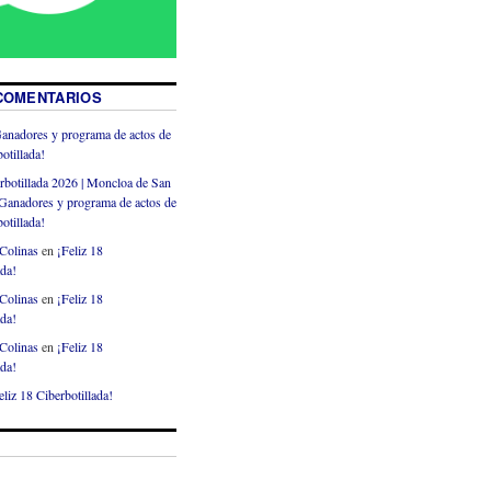
COMENTARIOS
anadores y programa de actos de
otillada!
rbotillada 2026 | Moncloa de San
Ganadores y programa de actos de
otillada!
Colinas
en
¡Feliz 18
ada!
Colinas
en
¡Feliz 18
ada!
Colinas
en
¡Feliz 18
ada!
eliz 18 Ciberbotillada!