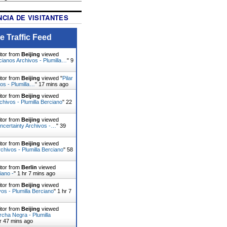
CIA DE VISITANTES
e Traffic Feed
itor from
Beijing
viewed
rcianos Archivos - Plumilla…
"
itor from
Beijing
viewed "
Pilar
os - Plumilla…
"
17 mins ago
itor from
Beijing
viewed
hivos - Plumilla Berciano
"
22
itor from
Beijing
viewed
Uncertainty Archivos -…
"
39
itor from
Beijing
viewed
rchivos - Plumilla Berciano
"
58
itor from
Berlin
viewed
iano -
"
1 hr 7 mins ago
itor from
Beijing
viewed
vos - Plumilla Berciano
"
1 hr 7
itor from
Beijing
viewed
cha Negra - Plumilla
r 47 mins ago