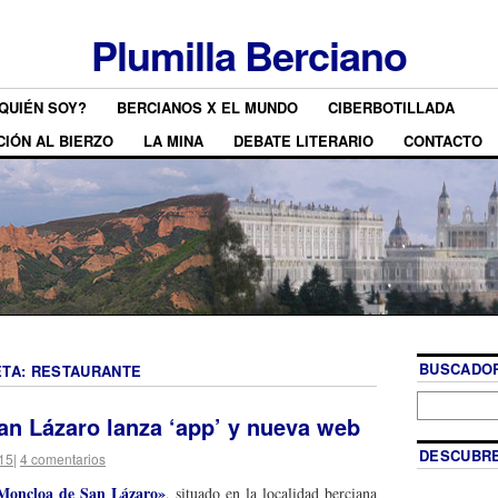
Plumilla Berciano
QUIÉN SOY?
BERCIANOS X EL MUNDO
CIBERBOTILLADA
CIÓN AL BIERZO
LA MINA
DEBATE LITERARIO
CONTACTO
BUSCADOR
ETA:
RESTAURANTE
an Lázaro lanza ‘app’ y nueva web
DESCUBRE
015
|
4 comentarios
Moncloa de San Lázaro»
, situado en la localidad berciana