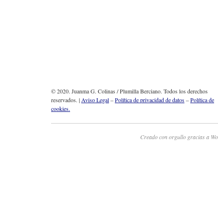
© 2020. Juanma G. Colinas / Plumilla Berciano. Todos los derechos
reservados. |
Aviso Legal
–
Política de privacidad de datos
–
Política de
cookies.
Creado con orgullo gracias a Wo