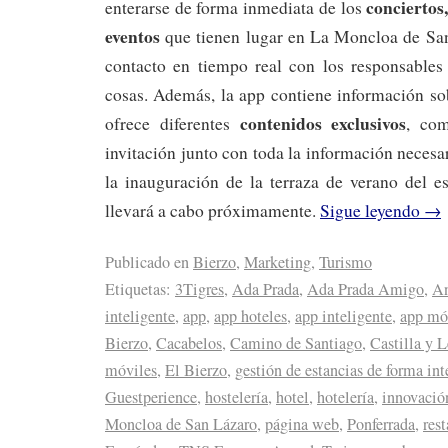
conciertos
enterarse de forma inmediata de los
eventos
que tienen lugar en La Moncloa de Sa
contacto en tiempo real con los responsables 
cosas. Además, la app contiene información so
contenidos exclusivos
ofrece diferentes
, com
invitación junto con toda la información necesar
la inauguración de la terraza de verano del e
llevará a cabo próximamente.
Sigue leyendo
→
Publicado en
Bierzo
,
Marketing
,
Turismo
Etiquetas:
3Tigres
,
Ada Prada
,
Ada Prada Amigo
,
An
inteligente
,
app
,
app hoteles
,
app inteligente
,
app mó
Bierzo
,
Cacabelos
,
Camino de Santiago
,
Castilla y 
móviles
,
El Bierzo
,
gestión de estancias de forma int
Guestperience
,
hostelería
,
hotel
,
hotelería
,
innovació
Moncloa de San Lázaro
,
página web
,
Ponferrada
,
res