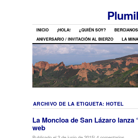
Plumi
INICIO
¡HOLA!
¿QUIÉN SOY?
BERCIANOS
ANIVERSARIO / INVITACIÓN AL BIERZO
LA MIN
ARCHIVO DE LA ETIQUETA:
HOTEL
La Moncloa de San Lázaro lanza 
web
Publicado el
2 de junio de 2015
|
4 comentarios