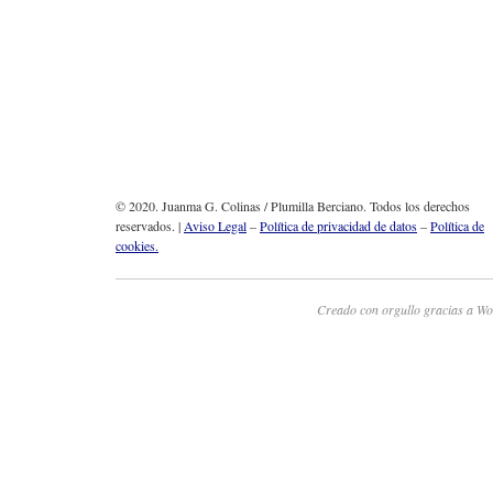
© 2020. Juanma G. Colinas / Plumilla Berciano. Todos los derechos
reservados. |
Aviso Legal
–
Política de privacidad de datos
–
Política de
cookies.
Creado con orgullo gracias a Wo