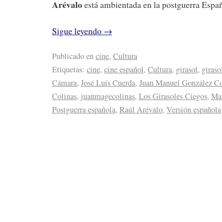
Arévalo
está ambientada en la postguerra Españ
Sigue leyendo
→
Publicado en
cine
,
Cultura
Etiquetas:
cine
,
cine español
,
Cultura
,
girasol
,
giraso
Cámara
,
José Luís Cuerda
,
Juan Manuel González Co
Colinas
,
juanmagecolinas
,
Los Girasoles Ciegos
,
Mar
Postguerra española
,
Raúl Arévalo
,
Versión española