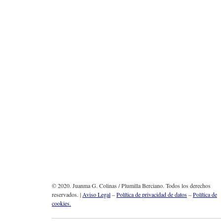
© 2020. Juanma G. Colinas / Plumilla Berciano. Todos los derechos
reservados. |
Aviso Legal
–
Política de privacidad de datos
–
Política de
cookies.