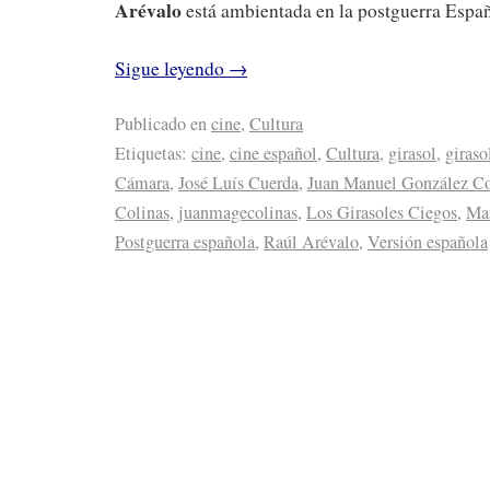
Arévalo
está ambientada en la postguerra Españ
Sigue leyendo
→
Publicado en
cine
,
Cultura
Etiquetas:
cine
,
cine español
,
Cultura
,
girasol
,
giraso
Cámara
,
José Luís Cuerda
,
Juan Manuel González Co
Colinas
,
juanmagecolinas
,
Los Girasoles Ciegos
,
Mar
Postguerra española
,
Raúl Arévalo
,
Versión española