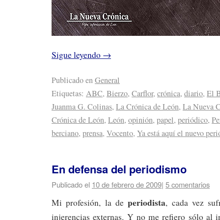
Sigue leyendo
→
Publicado en
General
Etiquetas:
ABC
,
Bierzo
,
Carflor
,
crónica
,
diario
,
El 
Juanma G. Colinas
,
La Crónica de León
,
La Nueva C
Crónica de León
,
León
,
opinión
,
papel
,
periódico
,
Pe
berciano
,
prensa
,
Vocento
,
Ya está aquí el nuevo per
En defensa del periodismo
Publicado el
10 de febrero de 2009
|
5 comentarios
periodista
Mi profesión, la de
, cada vez suf
injerencias externas. Y no me refiero sólo al i