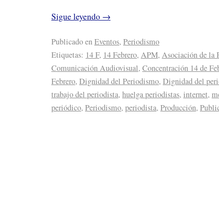
Sigue leyendo
→
Publicado en
Eventos
,
Periodismo
Etiquetas:
14 F
,
14 Febrero
,
APM
,
Asociación de la 
Comunicación Audiovisual
,
Concentración 14 de Fe
Febrero
,
Dignidad del Periodismo
,
Dignidad del peri
trabajo del periodista
,
huelga periodistas
,
internet
,
me
periódico
,
Periodismo
,
periodista
,
Producción
,
Publi