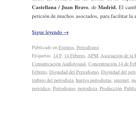
Castellana / Juan Bravo
Madrid.
, de
El camb
petición de muchos asociados, para facilitar la a
Sigue leyendo
→
Publicado en
Eventos
,
Periodismo
Etiquetas:
14 F
,
14 Febrero
,
APM
,
Asociación de la 
Comunicación Audiovisual
,
Concentración 14 de Fe
Febrero
,
Dignidad del Periodismo
,
Dignidad del peri
trabajo del periodista
,
huelga periodistas
,
internet
,
me
periódico
,
Periodismo
,
periodista
,
Producción
,
Publi