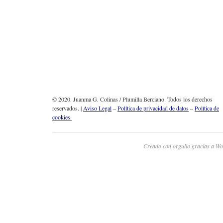
© 2020. Juanma G. Colinas / Plumilla Berciano. Todos los derechos
reservados. |
Aviso Legal
–
Política de privacidad de datos
–
Política de
cookies.
Creado con orgullo gracias a Wo