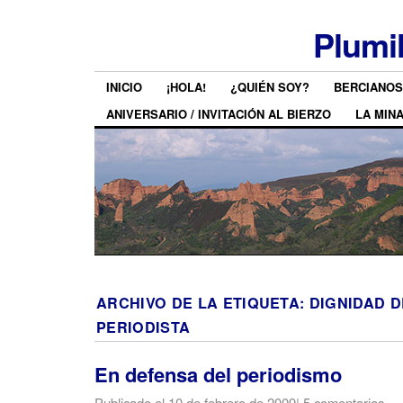
Plumi
INICIO
¡HOLA!
¿QUIÉN SOY?
BERCIANOS
ANIVERSARIO / INVITACIÓN AL BIERZO
LA MIN
ARCHIVO DE LA ETIQUETA:
DIGNIDAD 
PERIODISTA
En defensa del periodismo
Publicado el
10 de febrero de 2009
|
5 comentarios