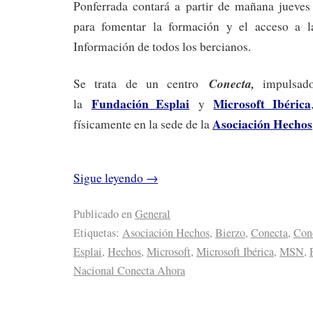
Ponferrada contará a partir de mañana jueve
para fomentar la formación y el acceso a l
Información de todos los bercianos.
Conecta,
Se trata de un centro
impulsad
Fundación Esplai
Microsoft Ibérica
la
y
Asociación Hechos
físicamente en la sede de la
Sigue leyendo
→
Publicado en
General
Etiquetas:
Asociación Hechos
,
Bierzo
,
Conecta
,
Con
Esplai
,
Hechos
,
Microsoft
,
Microsoft Ibérica
,
MSN
,
Nacional Conecta Ahora