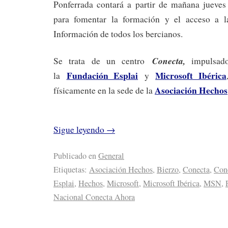
Ponferrada contará a partir de mañana jueve
para fomentar la formación y el acceso a l
Información de todos los bercianos.
Conecta,
Se trata de un centro
impulsad
Fundación Esplai
Microsoft Ibérica
la
y
Asociación Hechos
físicamente en la sede de la
Sigue leyendo
→
Publicado en
General
Etiquetas:
Asociación Hechos
,
Bierzo
,
Conecta
,
Con
Esplai
,
Hechos
,
Microsoft
,
Microsoft Ibérica
,
MSN
,
Nacional Conecta Ahora