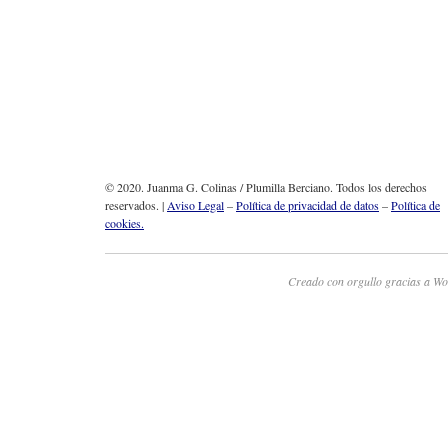
© 2020. Juanma G. Colinas / Plumilla Berciano. Todos los derechos
reservados. |
Aviso Legal
–
Política de privacidad de datos
–
Política de
cookies.
Creado con orgullo gracias a Wo