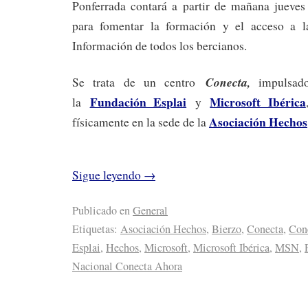
Ponferrada contará a partir de mañana jueve
para fomentar la formación y el acceso a l
Información de todos los bercianos.
Conecta,
Se trata de un centro
impulsad
Fundación Esplai
Microsoft Ibérica
la
y
Asociación Hechos
físicamente en la sede de la
Sigue leyendo
→
Publicado en
General
Etiquetas:
Asociación Hechos
,
Bierzo
,
Conecta
,
Con
Esplai
,
Hechos
,
Microsoft
,
Microsoft Ibérica
,
MSN
,
Nacional Conecta Ahora