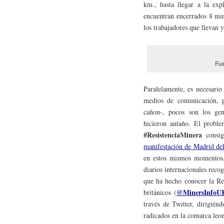
km., hasta llegar a la exp
encuentran encerrados 8 min
los trabajadores que llevan y
Fue
Paralelamente, es necesario
medios de comunicación, pu
cañon-, pocos son los gene
hicieron antaño. El proble
#ResistenciaMinera
consig
manifestación de Madrid del
en estos mismos momentos, 
diarios internacionales reco
que ha hecho conocer la Re
@MinersInfoU
británicos (
través de Twitter, dirigién
radicados en la comarca leo