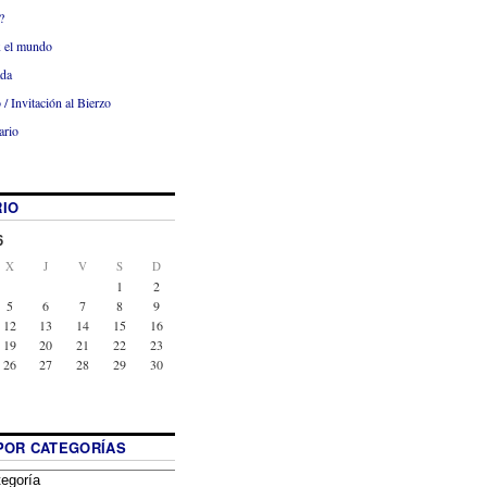
?
x el mundo
ada
 / Invitación al Bierzo
ario
IO
6
X
J
V
S
D
1
2
5
6
7
8
9
12
13
14
15
16
19
20
21
22
23
26
27
28
29
30
POR CATEGORÍAS