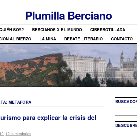
Plumilla Berciano
QUIÉN SOY?
BERCIANOS X EL MUNDO
CIBERBOTILLADA
CIÓN AL BIERZO
LA MINA
DEBATE LITERARIO
CONTACTO
BUSCADOR
ETA:
METÁFORA
urismo para explicar la crisis del
DESCUBRE
012
|
12 comentarios