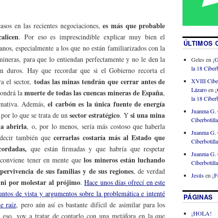
es más que probable
asos en las recientes negociaciones,
calicen
. Por eso es imprescindible explicar muy bien el
ÚLTIMOS 
anos, especialmente a los que no están familiarizados con la
mineras, para que lo entiendan perfectamente y no le den la
Geles
en
¡G
la 18 Ciberb
an duros. Hay que recordar que si el Gobierno recorta el
todas las minas tendrán que cerrar antes de
XVIII Cibe
a el sector,
Lázaro
en
¡
muerte de todas las cuencas mineras de España
pondrá la
,
la 18 Ciberb
el carbón es la única fuente de energía
ernativa. Además,
Juanma G. 
sector estratégico
si una mina
 por lo que se trata de un
. Y
Ciberbotill
 a abrirla
, o, por lo menos, sería más costoso que haberla
Juanma G. 
cerrarlas costaría más al Estado que
 decir también que
Ciberbotill
acordadas,
que están firmadas y que habría que respetar
Juanma G. 
los mineros están luchando
 conviene tener en mente que
Ciberbotill
pervivencia de sus familias y de sus regiones
, de verdad
Jesús
en
¡F
 ni por molestar al prójimo
.
Hace unos días ofrecí en este
tos de vista y argumentos sobre la problemática e intenté
PÁGINAS
e raíz
, pero aún así es bastante difícil de asimilar para los
¡HOLA!
 eso, voy a tratar de contarlo con una metáfora en la que