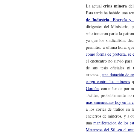
crisis minera
La actual
de
Esta tarde ha habido una re
de Industria, Energía y
dirigentes del Ministerio, p
solo tomaron parte la patro
ya que los sindicalistas d
permitió, a última hora, qu
como forma de protesta, se e
el encuentro no sirvió para
de sus tesis oficiales ni
exactos-,
una dotación de an
carga contra los mineros
qu
Gordón
, con niños de por m
Twitter, probablemente no
más «meneadas» hoy en la c
a los cortes de tráfico en 
encierros de mineros, y a o
una
manifestación de los es
Matarrosa del Sil -en el mu