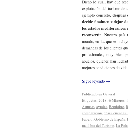
Dicho lo cual, hay que rec
explotación del turismo de s
después 
ejemplo concreto,
decide finalmente dejar de
los estados mediterráneos 
reconvertir
. Nuestro país 
mundo, en las que se incluy
demandas de los clientes qu
profesionales, muy bien p
abuelos, quienes han luchad
mejores condiciones de vida y
Sigue leyendo
→
Publicado en
General
Etiquetas:
2018
,
@Mineros_l
Asturias
,
ayudas
,
Bembibre
,
B
comparación
,
crisis
,
cuencas
,
Fabero
,
Gobierno de España
,
metáfora del Turismo
,
La Pola