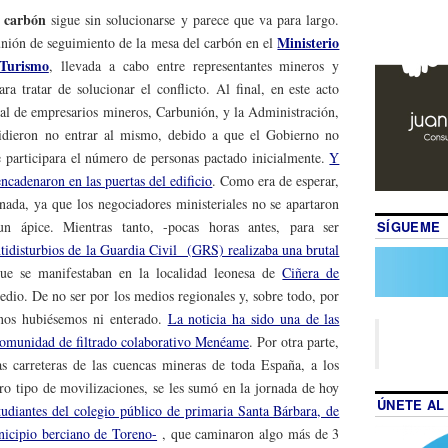
carbón
l
sigue sin solucionarse y parece que va para largo.
Ministerio
unión de seguimiento de la mesa del carbón en el
 Turismo
, llevada a cabo entre representantes mineros y
ara tratar de solucionar el conflicto. Al final, en este acto
nal de empresarios mineros, Carbunión, y la Administración,
ecidieron no entrar al mismo, debido a que el Gobierno no
e participara el número de personas pactado inicialmente.
Y
ncadenaron en las puertas del edificio
. Como era de esperar,
 nada, ya que los negociadores ministeriales no se apartaron
SÍGUEME
 un ápice. Mientras tanto, -pocas horas antes, para ser
tidisturbios de la Guardia Civil (GRS) realizaba una brutal
e se manifestaban en la localidad leonesa de
Ciñera de
edio. De no ser por los medios regionales y, sobre todo, por
 nos hubiésemos ni enterado.
La noticia ha sido una de las
omunidad de filtrado colaborativo Menéame
. Por otra parte,
las carreteras de las cuencas mineras de toda España, a los
tro tipo de movilizaciones, se les sumó en la jornada de hoy
ÚNETE AL
tudiantes del colegio público de primaria Santa Bárbara, de
nicipio berciano de Toreno-
, que caminaron algo más de 3