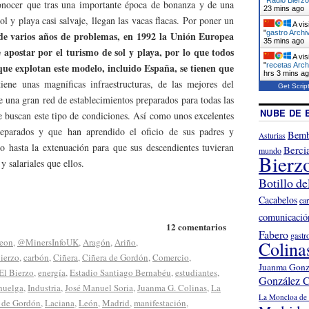
onocer que tras una importante época de bonanza y de una
24 mins ago
ol y playa casi salvaje, llegan las vacas flacas. Por poner un
A vis
"
gastro Archi
de varios años de problemas, en 1992 la Unión Europea
35 mins ago
 apostar por el turismo de sol y playa, por lo que todos
A vis
"
recetas Arch
que explotan este modelo, incluido España, se tienen que
hrs 3 mins a
tiene unas magníficas infraestructuras, de las mejores del
Get Scrip
e una gran red de establecimientos preparados para todas las
NUBE DE 
e buscan este tipo de condiciones. Así como unos excelentes
reparados y que han aprendido el oficio de sus padres y
Bemb
Asturias
o hasta la extenuación para que sus descendientes tuvieran
Berci
mundo
Bierz
 salariales que ellos.
Botillo de
Cacabelos
ca
comunicació
12 comentarios
Fabero
gastr
eon
,
@MinersInfoUK
,
Aragón
,
Ariño
,
Colina
ierzo
,
carbón
,
Ciñera
,
Ciñera de Gordón
,
Comercio
,
Juanma Gonz
El Bierzo
,
energía
,
Estadio Santiago Bernabéu
,
estudiantes
,
González C
huelga
,
Industria
,
José Manuel Soria
,
Juanma G. Colinas
,
La
La Moncloa de 
 de Gordón
,
Laciana
,
León
,
Madrid
,
manifestación
,