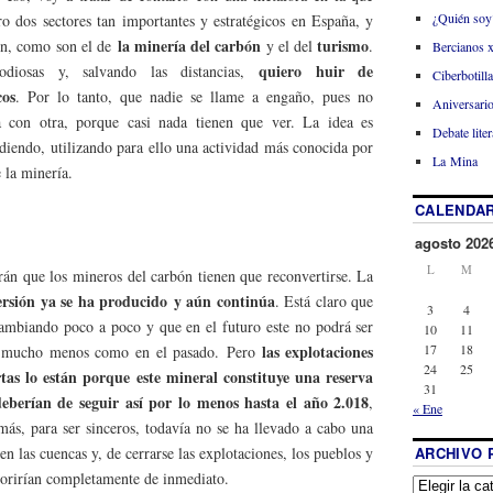
¿Quién soy
tro dos sectores tan importantes y estratégicos en España, y
la
minería del carbón
turismo
ún, como son el de
y el del
.
Bercianos 
quiero huir de
diosas y, salvando las distancias,
Ciberbotill
cos
. Por lo tanto, que nadie se llame a engaño, pues no
Aniversario
 con otra, porque casi nada tienen que ver. La idea es
Debate liter
ediendo, utilizando para ello una actividad más conocida por
La Mina
 la minería.
CALENDAR
agosto 202
L
M
án que los mineros del carbón tienen que reconvertirse. La
ersión ya se ha producido y aún continúa
. Está claro que
3
4
ambiando poco a poco y que en el futuro este no podrá ser
10
11
17
18
las explotaciones
ni mucho menos como en el pasado. Pero
24
25
as lo están porque este mineral constituye una reserva
31
deberían de seguir así por lo menos hasta el año 2.018
,
« Ene
más, para ser sinceros, todavía no se ha llevado a cabo una
ARCHIVO 
 en las cuencas y, de cerrarse las explotaciones, los pueblos y
morirían completamente de inmediato.