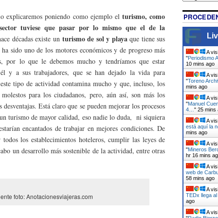
turismo, como
 lo explicaremos poniendo como ejemplo el
PROCEDEN
e sector tuviese que pasar por lo mismo que el de la
Liv
turismo de sol y playa
hace décadas existe un
que tiene sus
e ha sido uno de los motores económicos y de progreso más
A vis
"
Periodismo A
ís, por lo que le debemos mucho y tendríamos que estar
10 mins ago
él y a sus trabajadores, que se han dejado la vida para
A vis
"
Toreno Archi
ste tipo de actividad contamina mucho y que, incluso, los
mins ago
r molestos para los ciudadanos, pero, aún así, son más los
A vis
"
Manuel Cuen
s desventajas. Está claro que se pueden mejorar los procesos
4…
"
25 mins
 un turismo de mayor calidad, eso nadie lo duda, ni siquiera
A vis
starían encantados de trabajar en mejores condiciones. De
está aquí la 
mins ago
 todos los establecimientos hoteleros, cumplir las leyes de
A vis
 cabo un desarrollo más sostenible de la actividad, entre otras
"
Mineros Berc
hr 16 mins a
A vis
web de Carbu
58 mins ago
A vis
TEDx llega a
ente foto: Anotacionesviajeras.com
ago
A vis
"
Radio Bierzo