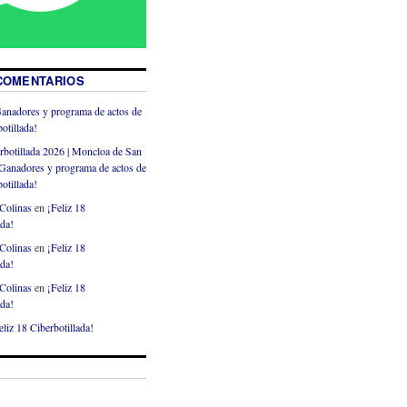
COMENTARIOS
anadores y programa de actos de
otillada!
rbotillada 2026 | Moncloa de San
Ganadores y programa de actos de
otillada!
Colinas
en
¡Feliz 18
ada!
Colinas
en
¡Feliz 18
ada!
Colinas
en
¡Feliz 18
ada!
eliz 18 Ciberbotillada!