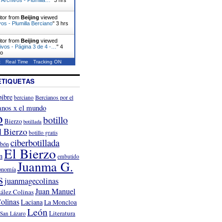
itor from
Beijing
viewed
vos - Plumilla Berciano
"
3 hrs
itor from
Beijing
viewed
ivos - Página 3 de 4 -…
"
4
go
t
Real Time
Tracking ON
ETIQUETAS
ibre
Bercianos por el
berciano
anos x el mundo
o
botillo
Bierzo
botillada
l Bierzo
botillo gratis
ciberbotillada
rbón
El Bierzo
n
embutido
Juanma G.
onomía
s
juanmagecolinas
Juan Manuel
ález Colinas
olinas
Laciana
La Moncloa
León
Literatura
San Lázaro