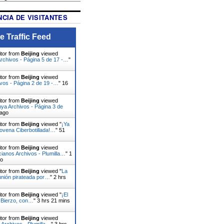
CIA DE VISITANTES
e Traffic Feed
itor from
Beijing
viewed
rchivos - Página 5 de 17 -…
"
itor from
Beijing
viewed
vos - Página 2 de 19 -…
"
16
itor from
Beijing
viewed
ya Archivos - Página 3 de
 ago
itor from
Beijing
viewed "
¡Ya
novena Ciberbotillada!…
"
51
itor from
Beijing
viewed
ianos Archivos - Plumilla…
"
1
go
itor from
Beijing
viewed "
La
nión pirateada por…
"
2 hrs
itor from
Beijing
viewed "
¡El
l Bierzo, con…
"
3 hrs 21 mins
itor from
Beijing
viewed
 Archivos - Plumilla…
"
3 hrs