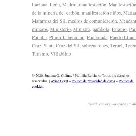
Laciana
,
León
,
Madrid
,
manifestación
,
Manifestación
de la minería del carbón
,
manifestación niños
,
Maria
Matarrosa del Sil
,
medios de comunicación
,
Menéam
mineros
,
Ministerio
,
Ministro
,
parábola
,
Páramo
,
Pár
Popular
,
Plumilla berciano
,
Ponferrada
,
Puerto LLan
Cruz
,
Santa Cruz del Sil
,
subvenciones
,
Teruel
,
Tore
Turismo
,
Villablino
© 2020. Juanma G. Colinas / Plumilla Berciano. Todos los derechos
reservados. |
Aviso Legal
–
Política de privacidad de datos
–
Política de
cookies.
Creado con orgullo gracias a Wo