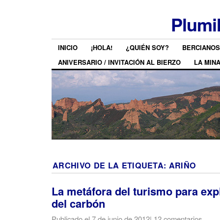
Plumi
INICIO
¡HOLA!
¿QUIÉN SOY?
BERCIANOS
ANIVERSARIO / INVITACIÓN AL BIERZO
LA MIN
ARCHIVO DE LA ETIQUETA:
ARIÑO
La metáfora del turismo para expli
del carbón
Publicado el
7 de junio de 2012
|
12 comentarios