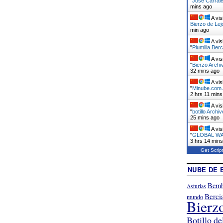
"
José Carrale
mins ago
A vis
Bierzo de Lej
min ago
A vis
"
Plumilla Berc
A vis
"
Bierzo Archi
32 mins ago
A vis
"
Minube.com A
2 hrs 11 mins
A vis
"
botillo Archi
25 mins ago
A vis
"
GLOBAL WAR
3 hrs 14 min
Get Scrip
NUBE DE 
Bemb
Asturias
Berci
mundo
Bierz
Botillo de