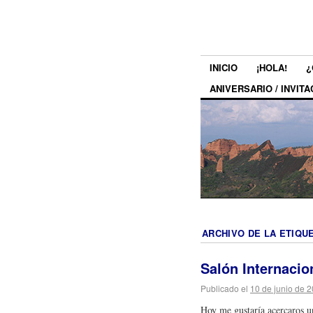
INICIO
¡HOLA!
¿
ANIVERSARIO / INVITA
ARCHIVO DE LA ETIQU
Salón Internacio
Publicado el
10 de junio de 
Hoy me gustaría acercaros un