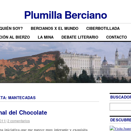
Plumilla Berciano
QUIÉN SOY?
BERCIANOS X EL MUNDO
CIBERBOTILLADA
CIÓN AL BIERZO
LA MINA
DEBATE LITERARIO
CONTACTO
BUSCADOR
ETA:
MANTECADAS
nal del Chocolate
DESCUBRE
2011
|
2 comentarios
a iniciativa que me parece muy interante y exquisita.