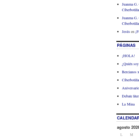
Juanma G. 
Ciberbotill
Juanma G. 
Ciberbotill
Jesús
en
¡F
PÁGINAS
¡HOLA!
¿Quién soy
Bercianos 
Ciberbotill
Aniversario
Debate liter
La Mina
CALENDAR
agosto 202
L
M