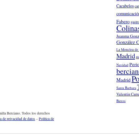
Cacabelos
ca
comunicació
Fabero
gastr
Colina
Juanma Gonz
González C
La Moncloa de 
Madrid
m
Peri
Navidad
bercia
Po
Madrid
Santa Barbara
Valentín Carr
Bierzo
illa Berciano. Todos los derechos
ca de privacidad de datos
–
Política de