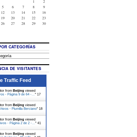
1
2
5
6
7
8
9
12
13
14
15
16
19
20
21
22
23
26
27
28
29
30
POR CATEGORÍAS
CIA DE VISITANTES
e Traffic Feed
itor from
Beijing
viewed
vos - Página 9 de 64 -…
"
17
itor from
Beijing
viewed
chivos - Plumilla Berciano
"
18
itor from
Beijing
viewed
ivos - Página 2 de 2 -…
"
41
itor from
Beijing
viewed