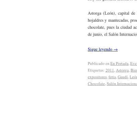
Astorga (León), capital de
hojaldres y mantecadas, pro
chocolate, pues la ciudad a
de junio, el Salón Internac
Sigue leyendo
→
Publicado en
En Portada
,
Eve
Etiquetas:
2011
,
Astorga
,
Bie
expositores
,
feria
,
Gaudí
,
Leó
Chocolate
,
Salón Internacion