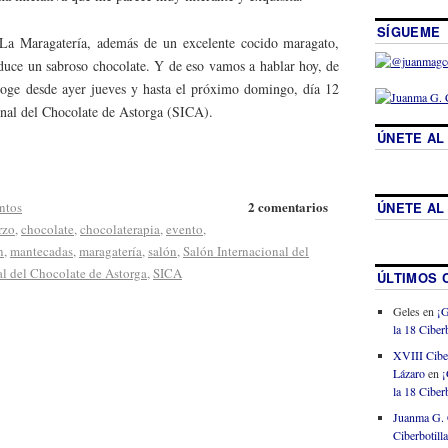
SÍGUEME
 La Maragatería, además de un excelente cocido maragato,
duce un sabroso chocolate. Y de eso vamos a hablar hoy, de
coge desde ayer jueves y hasta el próximo domingo, día 12
ional del Chocolate de Astorga (SICA).
ÚNETE AL
2 comentarios
ÚNETE AL
ntos
rzo
,
chocolate
,
chocolaterapia
,
evento
,
n
,
mantecadas
,
maragatería
,
salón
,
Salón Internacional del
al del Chocolate de Astorga
,
SICA
ÚLTIMOS 
Geles
en
¡G
la 18 Ciberb
XVIII Cibe
Lázaro
en
¡
la 18 Ciberb
Juanma G. 
Ciberbotill