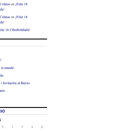
Colinas
en
¡Feliz 18
ada!
Colinas
en
¡Feliz 18
ada!
eliz 18 Ciberbotillada!
?
x el mundo
ada
 / Invitación al Bierzo
ario
IO
6
X
J
V
S
D