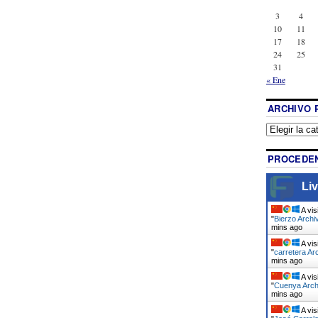
3
4
10
11
17
18
24
25
31
« Ene
ARCHIVO 
PROCEDEN
Liv
A vis
"
Bierzo Archi
mins ago
A vis
"
carretera Ar
mins ago
A vis
"
Cuenya Arch
mins ago
A vis