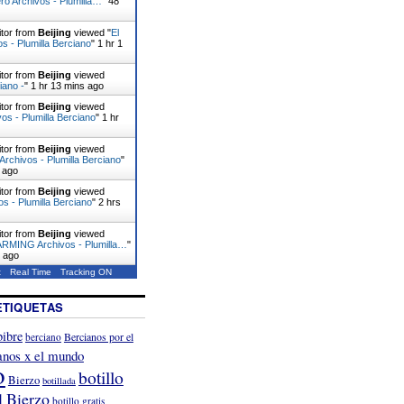
ro Archivos - Plumilla…
"
48
itor from
Beijing
viewed "
El
os - Plumilla Berciano
"
1 hr 1
itor from
Beijing
viewed
iano -
"
1 hr 13 mins ago
itor from
Beijing
viewed
vos - Plumilla Berciano
"
1 hr
itor from
Beijing
viewed
rchivos - Plumilla Berciano
"
 ago
itor from
Beijing
viewed
vos - Plumilla Berciano
"
2 hrs
itor from
Beijing
viewed
MING Archivos - Plumilla…
"
s ago
t
Real Time
Tracking ON
ETIQUETAS
ibre
Bercianos por el
berciano
anos x el mundo
o
botillo
Bierzo
botillada
l Bierzo
botillo gratis