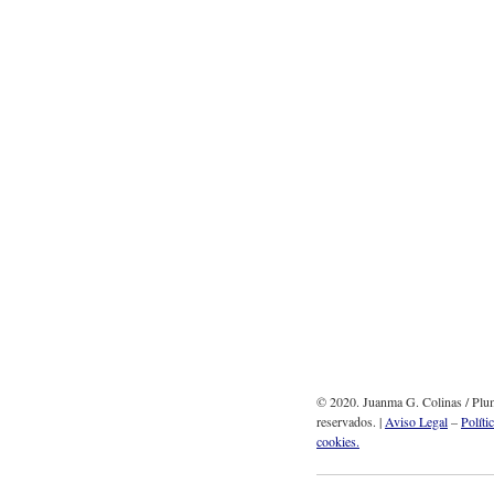
© 2020. Juanma G. Colinas / Plum
reservados. |
Aviso Legal
–
Políti
cookies.