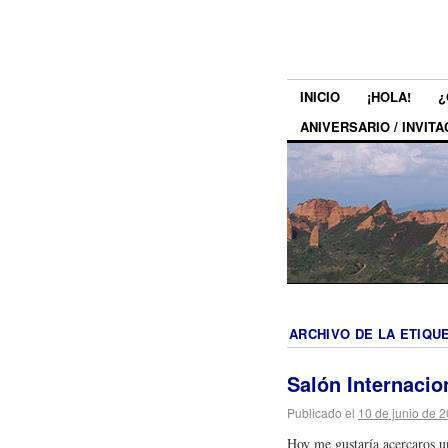
INICIO
¡HOLA!
¿
ANIVERSARIO / INVITA
ARCHIVO DE LA ETIQU
Salón Internacio
Publicado el
10 de junio de 
Hoy me gustaría acercaros un