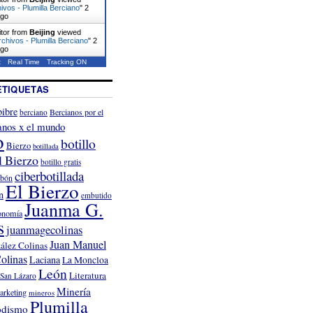
ivos - Plumilla Berciano
"
2
ago
itor from
Beijing
viewed
chivos - Plumilla Berciano
"
2
ago
t
Real Time
Tracking ON
ETIQUETAS
ibre
Bercianos por el
berciano
anos x el mundo
o
botillo
Bierzo
botillada
l Bierzo
botillo gratis
ciberbotillada
rbón
El Bierzo
n
embutido
Juanma G.
onomía
s
juanmagecolinas
Juan Manuel
ález Colinas
olinas
Laciana
La Moncloa
León
Literatura
San Lázaro
Minería
arketing
mineros
Plumilla
odismo