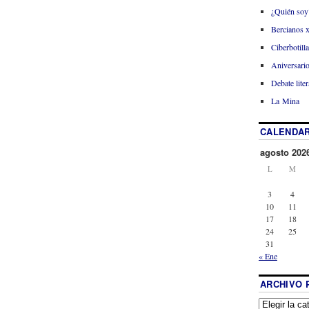
¿Quién soy
Bercianos 
Ciberbotill
Aniversario
Debate liter
La Mina
CALENDAR
agosto 202
L
M
3
4
10
11
17
18
24
25
31
« Ene
ARCHIVO 