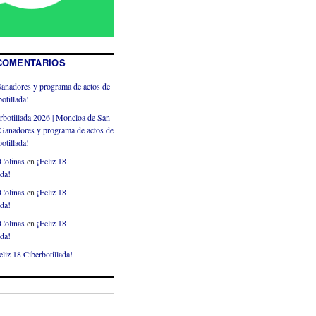
COMENTARIOS
anadores y programa de actos de
otillada!
rbotillada 2026 | Moncloa de San
Ganadores y programa de actos de
otillada!
Colinas
en
¡Feliz 18
ada!
Colinas
en
¡Feliz 18
ada!
Colinas
en
¡Feliz 18
ada!
eliz 18 Ciberbotillada!