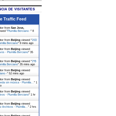
CIA DE VISITANTES
e Traffic Feed
itor from
San Jose,
ewed "
Plumilla Berciano -
"
8
itor from
Beijing
viewed "
20D
umilla Berciano
"
9 mins ago
itor from
Beijing
viewed
os - Plumilla Berciano
"
35
itor from
Beijing
viewed "
2ºB
umilla Berciano
"
35 mins ago
itor from
Beijing
viewed
iano -
"
52 mins ago
itor from
Beijing
viewed
eda sin música - Plumilla…
"
1
go
itor from
Beijing
viewed
vos - Plumilla Berciano
"
1 hr
itor from
Beijing
viewed
ez Archivos - Plumilla…
"
2 hrs
itor from
Beijing
viewed