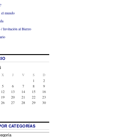
?
x el mundo
ada
 / Invitación al Bierzo
ario
IO
6
X
J
V
S
D
1
2
5
6
7
8
9
12
13
14
15
16
19
20
21
22
23
26
27
28
29
30
POR CATEGORÍAS