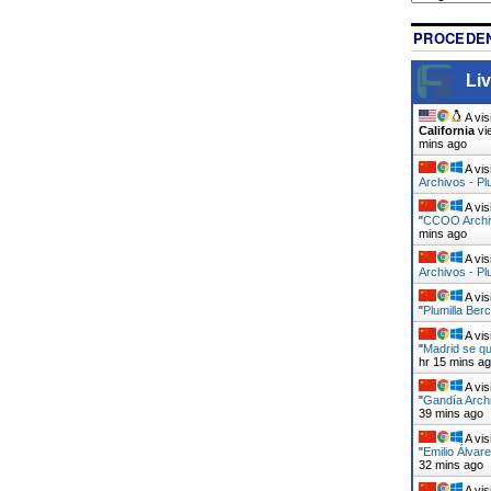
PROCEDEN
Liv
A vis
California
vi
mins ago
A vis
Archivos - Pl
A vis
"
CCOO Archiv
mins ago
A vis
Archivos - Pl
A vis
"
Plumilla Berc
A vis
"
Madrid se qu
hr 15 mins a
A vis
"
Gandía Archi
39 mins ago
A vis
"
Emilio Álvar
32 mins ago
A vis