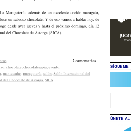
 La Maragatería, además de un excelente cocido maragato,
duce un sabroso chocolate. Y de eso vamos a hablar hoy, de
coge desde ayer jueves y hasta el próximo domingo, día 12
ional del Chocolate de Astorga (SICA).
2 comentarios
ntos
SÍGUEME
rzo
,
chocolate
,
chocolaterapia
,
evento
,
n
,
mantecadas
,
maragatería
,
salón
,
Salón Internacional del
al del Chocolate de Astorga
,
SICA
ÚNETE AL