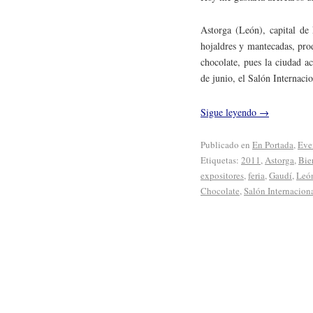
Astorga (León), capital de
hojaldres y mantecadas, pro
chocolate, pues la ciudad a
de junio, el Salón Internac
Sigue leyendo
→
Publicado en
En Portada
,
Eve
Etiquetas:
2011
,
Astorga
,
Bie
expositores
,
feria
,
Gaudí
,
Leó
Chocolate
,
Salón Internacion