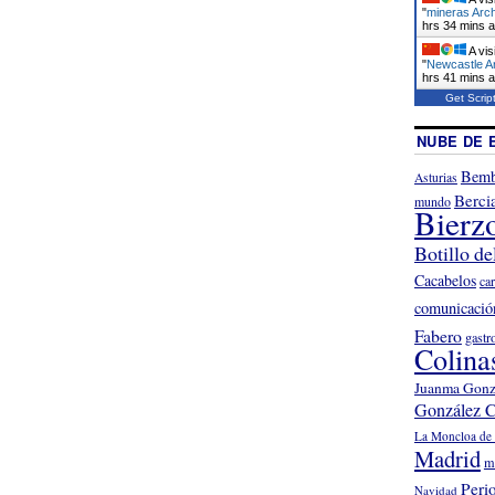
"
mineras Arch
hrs 34 mins 
A vis
"
Newcastle Ar
hrs 41 mins 
Get Scrip
NUBE DE 
Bemb
Asturias
Berci
mundo
Bierz
Botillo de
Cacabelos
ca
comunicació
Fabero
gastr
Colina
Juanma Gonz
González C
La Moncloa de 
Madrid
m
Peri
Navidad