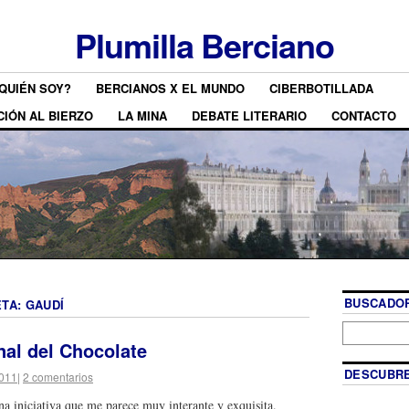
Plumilla Berciano
QUIÉN SOY?
BERCIANOS X EL MUNDO
CIBERBOTILLADA
CIÓN AL BIERZO
LA MINA
DEBATE LITERARIO
CONTACTO
BUSCADOR
ETA:
GAUDÍ
nal del Chocolate
DESCUBRE
2011
|
2 comentarios
a iniciativa que me parece muy interante y exquisita.