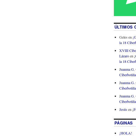
ÚLTIMOS 
Geles
en
¡G
la 18 Ciberb
XVIII Cibe
Lázaro
en
¡
la 18 Ciberb
Juanma G. 
Ciberbotill
Juanma G. 
Ciberbotill
Juanma G. 
Ciberbotill
Jesús
en
¡F
PÁGINAS
¡HOLA!