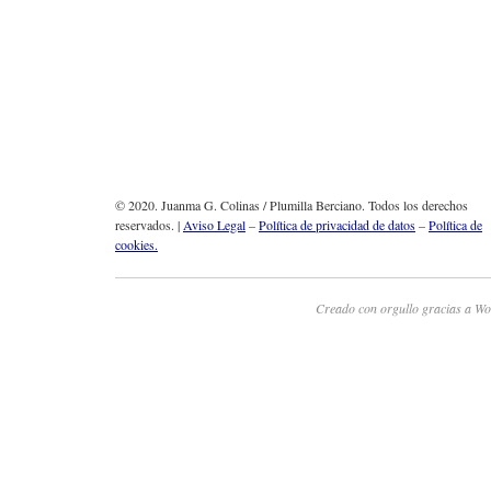
© 2020. Juanma G. Colinas / Plumilla Berciano. Todos los derechos
reservados. |
Aviso Legal
–
Política de privacidad de datos
–
Política de
cookies.
Creado con orgullo gracias a Wo