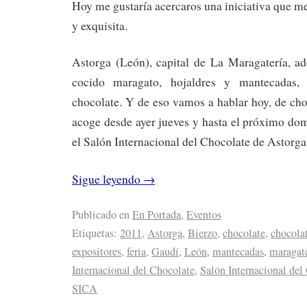
Hoy me gustaría acercaros una iniciativa que m
y exquisita.
Astorga (León), capital de La Maragatería, a
cocido maragato, hojaldres y mantecadas,
chocolate. Y de eso vamos a hablar hoy, de cho
acoge desde ayer jueves y hasta el próximo dom
el Salón Internacional del Chocolate de Astorg
Sigue leyendo
→
Publicado en
En Portada
,
Eventos
Etiquetas:
2011
,
Astorga
,
Bierzo
,
chocolate
,
chocola
expositores
,
feria
,
Gaudí
,
León
,
mantecadas
,
maragat
Internacional del Chocolate
,
Salón Internacional del
SICA