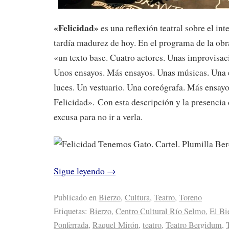
«Felicidad»
es una reflexión teatral sobre el inte
tardía madurez de hoy. En el programa de la obr
«un texto base. Cuatro actores. Unas improvisaci
Unos ensayos. Más ensayos. Unas músicas. Una 
luces. Un vestuario. Una coreógrafa. Más ensay
Felicidad». Con esta descripción y la presencia
excusa para no ir a verla.
Sigue leyendo
→
Publicado en
Bierzo
,
Cultura
,
Teatro
,
Toreno
Etiquetas:
Bierzo
,
Centro Cultural Río Selmo
,
El Bi
Ponferrada
,
Raquel Mirón
,
teatro
,
Teatro Bergidum
,