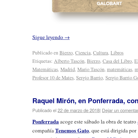
Sigue leyendo
→
Publicado en
Bierzo
,
Ciencia
,
Cultura
,
Libros
Etiquetas:
Alberto Tascón
,
Bierzo
,
Casa del Libro
,
E
Matemáticas
,
Madrid
,
Mario Tascón
,
matemáticas
,
m
Profesor 10 de Mates
,
Sergio Barrio
,
Sergio Barrio 
Raquel Mirón, en Ponferrada, con
Publicado el
22 de marzo de 2018
|
Dejar un comentar
Ponferrada
acoge este sábado la obra de teatro
Tenemos Gato
compañía
, que está dirigida por