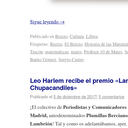
Sigue leyendo
→
Publicado en
Bierzo
,
Cultura
,
Libros
Etiquetas:
Bierzo
,
El Bierzo
,
Historia de las Matemá
Tascón
,
matemáticas
,
mates
,
Profesor 10 de Mates
,
S
Barrio Gómez
,
Sergio Castro
Leo Harlem recibe el premio «La
Chupacandiles»
Publicado el
5 de diciembre de 2017
|
5 comentarios
Periodistas y Comunicadores 
¡El colectivo de
Madrid,
Plumillas Berciano
autodenominados
Lambrión
! Tal y como os adelantábamos, ayer,