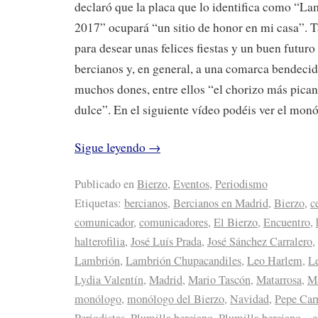
declaró que la placa que lo identifica como “L
2017” ocupará “un sitio de honor en mi casa”.
para desear unas felices fiestas y un buen futuro 
bercianos y, en general, a una comarca bendecida
muchos dones, entre ellos “el chorizo más pican
dulce”. En el siguiente vídeo podéis ver el mon
Sigue leyendo
→
Publicado en
Bierzo
,
Eventos
,
Periodismo
Etiquetas:
bercianos
,
Bercianos en Madrid
,
Bierzo
,
c
comunicador
,
comunicadores
,
El Bierzo
,
Encuentro
,
halterofilia
,
José Luís Prada
,
José Sánchez Carralero
,
Lambrión
,
Lambrión Chupacandiles
,
Leo Harlem
,
L
Lydia Valentín
,
Madrid
,
Mario Tascón
,
Matarrosa
,
Ma
monólogo
,
monólogo del Bierzo
,
Navidad
,
Pepe Car
Periodistas
,
Plumilla berciano
,
Plumilla berciano... 