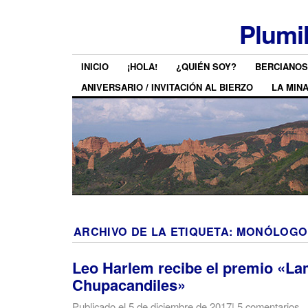
Plumi
INICIO
¡HOLA!
¿QUIÉN SOY?
BERCIANOS
ANIVERSARIO / INVITACIÓN AL BIERZO
LA MIN
ARCHIVO DE LA ETIQUETA:
MONÓLOGO
Leo Harlem recibe el premio «La
Chupacandiles»
Publicado el
5 de diciembre de 2017
|
5 comentarios