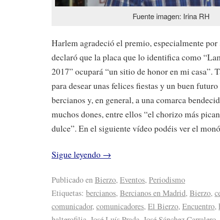
Fuente imagen: Irina RH
Harlem agradeció el premio, especialmente por 
declaró que la placa que lo identifica como “L
2017” ocupará “un sitio de honor en mi casa”.
para desear unas felices fiestas y un buen futuro 
bercianos y, en general, a una comarca bendecida
muchos dones, entre ellos “el chorizo más pican
dulce”. En el siguiente vídeo podéis ver el mon
Sigue leyendo
→
Publicado en
Bierzo
,
Eventos
,
Periodismo
Etiquetas:
bercianos
,
Bercianos en Madrid
,
Bierzo
,
c
comunicador
,
comunicadores
,
El Bierzo
,
Encuentro
,
halterofilia
,
José Luís Prada
,
José Sánchez Carralero
,