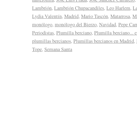
Lambrión
,
Lambrión Chupacandiles
,
Leo Harlem
,
L
Lydia Valentín
,
Madrid
,
Mario Tascón
,
Matarrosa
,
Ma
monólogo
,
monólogo del Bierzo
,
Navidad
,
Pepe Car
Periodistas
,
Plumilla berciano
,
Plumilla berciano... 
plumillas bercianos
,
Plumillas bercianos en Madrid
,
Tope
,
Semana Santa