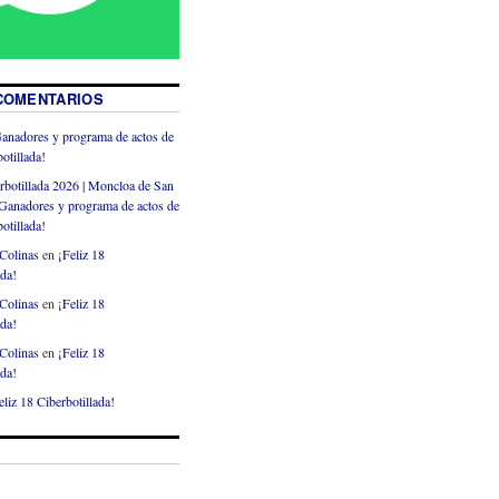
COMENTARIOS
anadores y programa de actos de
otillada!
rbotillada 2026 | Moncloa de San
Ganadores y programa de actos de
otillada!
Colinas
en
¡Feliz 18
ada!
Colinas
en
¡Feliz 18
ada!
Colinas
en
¡Feliz 18
ada!
eliz 18 Ciberbotillada!