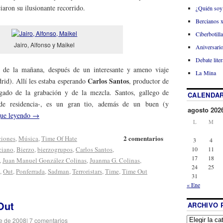
iaron su ilusionante recorrido.
¿Quién soy
Bercianos 
Ciberbotill
Jairo, Alfonso y Maikel
Aniversario
Debate liter
de la mañana, después de un interesante y ameno viaje
La Mina
Carlos Santos
rid). Allí les estaba esperando
, productor de
ado de la grabación y de la mezcla. Santos, gallego de
CALENDAR
e residencia-, es un gran tio, además de un buen (y
agosto 202
gue leyendo
→
L
M
2 comentarios
ciones
,
Música
,
Time Of Hate
3
4
10
11
ciano
,
Bierzo
,
bierzogrupos
,
Carlos Santos
,
17
18
,
Juan Manuel González Colinas
,
Juanma G. Colinas
,
24
25
,
Out
,
Ponferrada
,
Sadman
,
Terroristars
,
Time
,
Time Out
31
« Ene
Out
ARCHIVO 
e de 2008
|
7 comentarios