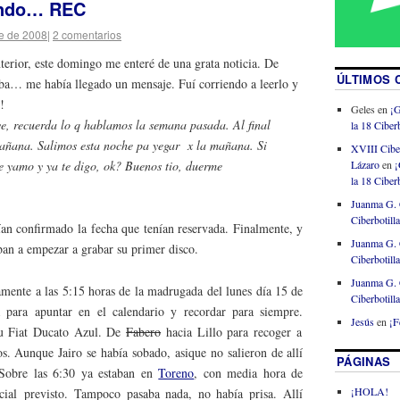
ando… REC
e de 2008
|
2 comentarios
terior, este domingo me enteré de una grata noticia. De
ÚLTIMOS 
ba… me había llegado un mensaje. Fuí corriendo a leerlo y
!
Geles
en
¡G
, recuerda lo q hablamos la semana pasada. Al final
la 18 Ciberb
ñana. Salimos esta noche pa yegar x la mañana. Si
XVIII Cibe
Lázaro
en
¡
 yamo y ya te digo, ok? Buenos tio, duerme
la 18 Ciberb
Juanma G. 
Ciberbotill
ían confirmado la fecha que tenían reservada. Finalmente, y
Juanma G. 
ban a empezar a grabar su primer disco.
Ciberbotill
Juanma G. 
ente a las 5:15 horas de la madrugada del lunes día 15 de
Ciberbotill
 para apuntar en el calendario y recordar para siempre.
Jesús
en
¡F
su Fiat Ducato Azul. De
Fabero
hacia Lillo para recoger a
s. Aunque Jairo se había sobado, asique no salieron de allí
PÁGINAS
 Sobre las 6:30 ya estaban en
Toreno
, con media hora de
¡HOLA!
icial previsto. Tampoco pasaba nada, no había prisa. Allí