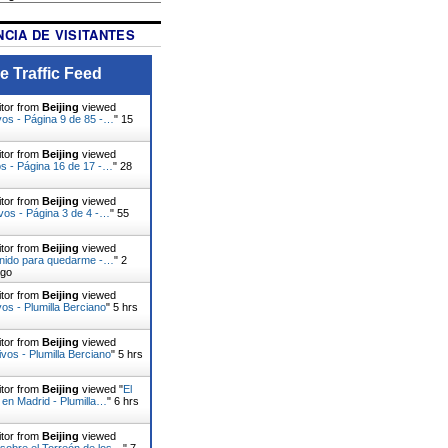
CIA DE VISITANTES
e Traffic Feed
itor from
Beijing
viewed
vos - Página 9 de 85 -…
"
15
itor from
Beijing
viewed
s - Página 16 de 17 -…
"
28
itor from
Beijing
viewed
vos - Página 3 de 4 -…
"
55
itor from
Beijing
viewed
enido para quedarme -…
"
2
ago
itor from
Beijing
viewed
vos - Plumilla Berciano
"
5 hrs
itor from
Beijing
viewed
ivos - Plumilla Berciano
"
5 hrs
itor from
Beijing
viewed "
El
, en Madrid - Plumilla…
"
6 hrs
itor from
Beijing
viewed
sobre el Torreón de los…
"
7