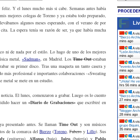
feliz. Y el lunes mucho más si cabe. Semanas antes había
PROCEDEN
mis mejores colegas de Toreno y ya estaba todo preparado,
 Llevábamos algunos meses esperando, con el verano de por
Liv
cita. La espera tenía su razón de ser, ya que había mucha
A vis
"
Bierzo Archi
mins ago
A vis
o ni de nada por el estilo. Lo hago de uno de los mejores
"
León Archivo
mins ago
Time Out
úsica metal,
«Sadman»
, en Madrid. Los
estaban
A vis
rabar su primer disco. Tras una maqueta un tanto casera y
"
evento Archi
mins ago
ido más profesional e importantes colaboraciones -«Sweating
A vis
e metal se mete en un estudio.
"
¡Hola! He v
hrs 56 mins 
A vis
noticia. El lunes, comenzaron a grabar. Luego os lo cuento
"
Bierzo Archi
27 mins ago
«Diario de Grabaciones»
cidido hacer un
que escribiré en
A vis
"
blogger Arch
28 mins ago
A vis
Time Out
ya presentado antes. Se llaman
y son músicos
grupo Biquini
35 mins ago
ntos de la comarca del
Bierzo
(
Toreno
,
Fabero
y
Lillo
). Sus
A vis
dy
Alfonso
Jairo
Pablo
(guitarras),
(bajo),
(batería)
y
"
Conferencia 