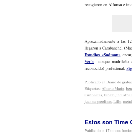
Alfonso
recogieron en
e inic
Aproximadamente a las 12 
llegaron a Carabanchel (Mad
Estudios «Sadman»
encarg
Verín
-aunque madrileño d
reconocido) profesional.
Si
Publicado en
Diario de graba
Etiquetas:
Alberto Marin
,
ber
Curtonates
,
Fabero
,
industrial
juanmagecolinas
,
Lillo
,
metal
Estos son Time 
Publicado el
17 de septiembr