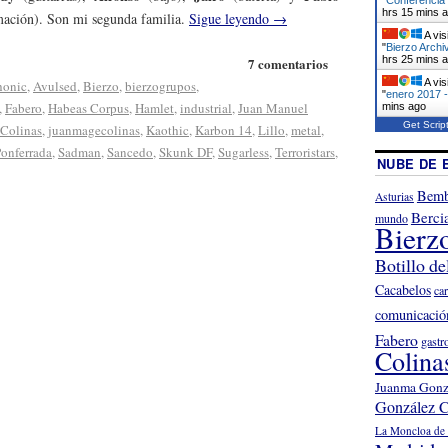
hrs 16 mins 
mación). Son mi segunda familia.
Sigue leyendo
→
A vis
"
Bierzo Archi
hrs 25 mins 
7 comentarios
A vis
honic
,
Avulsed
,
Bierzo
,
bierzogrupos
,
"
enero 2017 -
,
Fabero
,
Habeas Corpus
,
Hamlet
,
industrial
,
Juan Manuel
mins ago
Get Scrip
 Colinas
,
juanmagecolinas
,
Kaothic
,
Karbon 14
,
Lillo
,
metal
,
onferrada
,
Sadman
,
Sancedo
,
Skunk DF
,
Sugarless
,
Terroristars
,
NUBE DE 
Bemb
Asturias
Berci
mundo
Bierz
Botillo de
Cacabelos
ca
comunicació
Fabero
gastr
Colina
Juanma Gonz
González C
La Moncloa de 