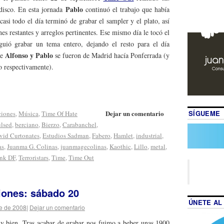
Pablo
disco. En esta jornada
continuó el trabajo que había
casi todo el día terminó de grabar el sampler y el plato, así
s restantes y arreglos pertinentes. Ese mismo día le tocó el
guió grabar un tema entero, dejando el resto para el día
Alfonso y Pablo
he
se fueron de Madrid hacía Ponferrada (y
 respectivamente).
SÍGUEME
Dejar un comentario
ciones
,
Música
,
Time Of Hate
lsed
,
berciano
,
Bierzo
,
Carabanchel
,
vid Curtonates
,
Estudios Sadman
,
Fabero
,
Hamlet
,
industrial
,
as
,
Juanma G. Colinas
,
juanmagecolinas
,
Kaothic
,
Lillo
,
metal
,
nk DF
,
Terroristars
,
Time
,
Time Out
iones: sábado 20
ÚNETE AL
e de 2008
|
Dejar un comentario
y bien. Tras acabar de grabar nos fuimo a beber unas 1900