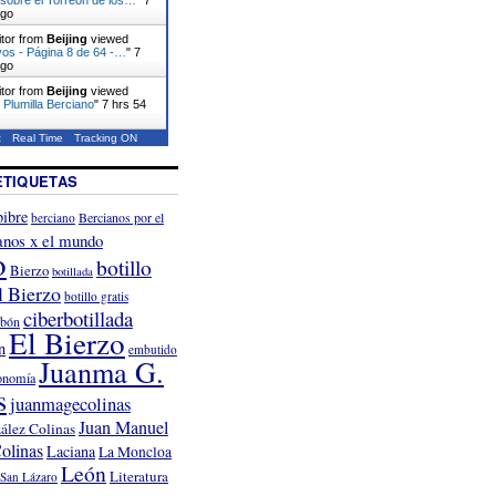
ago
itor from
Beijing
viewed
vos - Página 8 de 64 -…
"
7
ago
itor from
Beijing
viewed
 Plumilla Berciano
"
7 hrs 54
t
Real Time
Tracking ON
ETIQUETAS
ibre
Bercianos por el
berciano
anos x el mundo
o
botillo
Bierzo
botillada
l Bierzo
botillo gratis
ciberbotillada
rbón
El Bierzo
n
embutido
Juanma G.
onomía
s
juanmagecolinas
Juan Manuel
ález Colinas
olinas
Laciana
La Moncloa
León
Literatura
San Lázaro