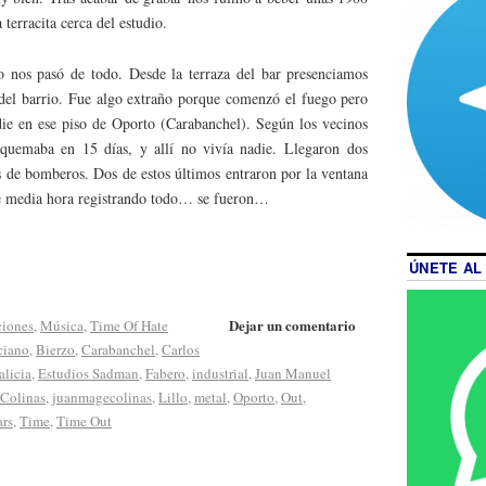
 terracita cerca del estudio.
o nos pasó de todo. Desde la terraza del bar presenciamos
el barrio. Fue algo extraño porque comenzó el fuego pero
ie en ese piso de Oporto (Carabanchel). Según los vecinos
quemaba en 15 días, y allí no vivía nadie. Llegaron dos
os de bomberos. Dos de estos últimos entraron por la ventana
de media hora registrando todo… se fueron…
ÚNETE AL
Dejar un comentario
ciones
,
Música
,
Time Of Hate
ciano
,
Bierzo
,
Carabanchel
,
Carlos
alicia
,
Estudios Sadman
,
Fabero
,
industrial
,
Juan Manuel
 Colinas
,
juanmagecolinas
,
Lillo
,
metal
,
Oporto
,
Out
,
ars
,
Time
,
Time Out