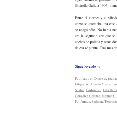
(Estrella Galicia 1906) a una
Entre el viernes y el sábad
como se quemaba una casa d
se apagó sólo. No había nad
era la segunda vez que se 
coches de policía y otros d
de esa 4ª planta. Tras más 
Sigue leyendo
→
Publicado en
Diario de graba
Etiquetas:
Alberto Marin
,
ber
Santos
,
Curtonates
,
Estrella G
González Colinas
,
Juanma G.
Ponferrada
,
Sadman
,
Terrorist