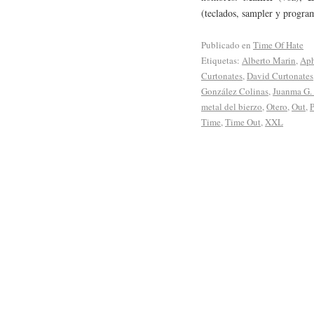
(teclados, sampler y progra
Publicado en
Time Of Hate
Etiquetas:
Alberto Marin
,
Ap
Curtonates
,
David Curtonates
González Colinas
,
Juanma G.
metal del bierzo
,
Otero
,
Out
,
P
Time
,
Time Out
,
XXL