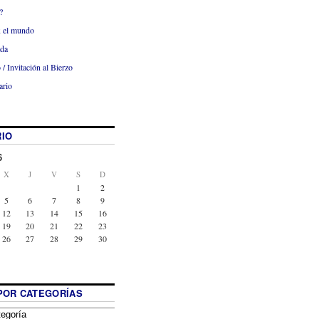
?
x el mundo
ada
 / Invitación al Bierzo
ario
IO
6
X
J
V
S
D
1
2
5
6
7
8
9
12
13
14
15
16
19
20
21
22
23
26
27
28
29
30
POR CATEGORÍAS