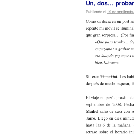
Un, dos… prob
Publicado el
19 de septiembr
Como os decía en un post an
repente mi móvil se ilumina
que gran sorpresa… ¡Por fin
«Que pasa tronko… Oye
empezamos a grabar ma
eso kuando yeguemos te
bien.1abrazo»
Sí, eran
Time Out
. Les hab
después de mucho esperar, i
El viaje empezó aproximadam
septiembre de 2008. Fecha
Maikel
salió de casa con 
Jairo
. Llegó en diez minuto
hasta las 6 de la mañana.
retraso sobre el horario in