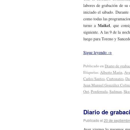
labores de grabación de su 
iniciado el sábado. Durante 
como todas las programacione
Maikel
turno a
, que consi
siguiente. A las 9 de la noc
luego para Toreno y Sancedo
Sigue leyendo
→
Publicado en
Diario de graba
Etiquetas:
Alberto Marin
,
Avu
Carlos Santos
,
Curtonates
,
Da
Juan Manuel González Colin
Out
,
Ponferrada
,
Sadman
,
Sku
Diario de grabac
Publicado el
20 de septiembr
Ayer viernes lo pasamos mu