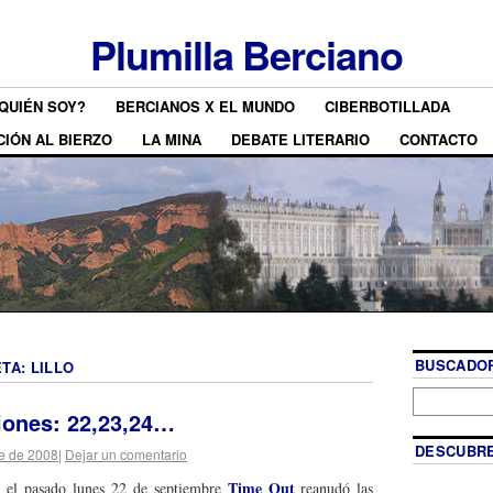
Plumilla Berciano
QUIÉN SOY?
BERCIANOS X EL MUNDO
CIBERBOTILLADA
CIÓN AL BIERZO
LA MINA
DEBATE LITERARIO
CONTACTO
BUSCADOR
ETA:
LILLO
iones: 22,23,24…
DESCUBRE
e de 2008
|
Dejar un comentario
Time Out
, el pasado lunes 22 de septiembre
reanudó las