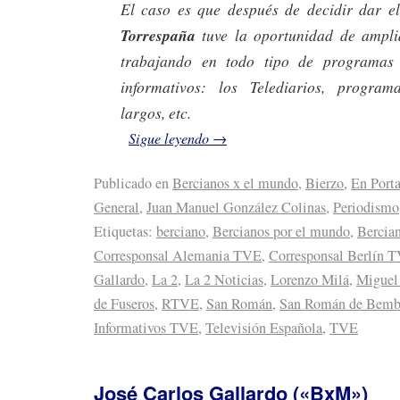
El caso es que después de decidir dar e
Torrespaña
tuve la oportunidad de ampli
trabajando en todo tipo de programas 
informativos: los Telediarios, program
largos, etc.
Sigue leyendo
→
Publicado en
Bercianos x el mundo
,
Bierzo
,
En Port
General
,
Juan Manuel González Colinas
,
Periodismo
Etiquetas:
berciano
,
Bercianos por el mundo
,
Bercia
Corresponsal Alemania TVE
,
Corresponsal Berlín 
Gallardo
,
La 2
,
La 2 Noticias
,
Lorenzo Milá
,
Miguel
de Fuseros
,
RTVE
,
San Román
,
San Román de Bemb
Informativos TVE
,
Televisión Española
,
TVE
José Carlos Gallardo («BxM»)