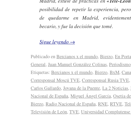
Madrid, estuve de prácticas en
«Tele-Leó
posibilidad de repetir la experiencia, per
de quedarme en Madrid, evidentemen
becario, y fue la decisión que tomé.
Sigue leyendo
→
Publicado en
Bercianos x el mundo
,
Bierzo
,
En Port
General
,
Juan Manuel González Colinas
,
Periodismo
Etiquetas:
Bercianos x el mundo
,
Bierzo
,
BxM
,
Cana
Corresponsal Moscú TVE
,
Corresponsal Rusia TVE
Carlos Gallardo
,
Jovana de la Puente
,
La 2 Noticias
,
Nacional de España
,
Miguel Ángel García
,
Osetia de
Bierzo
,
Radio Nacional de España
,
RNE
,
RTVE
,
Tel
Televisión de León
,
TVE
,
Universidad Complutense