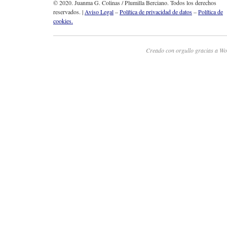
© 2020. Juanma G. Colinas / Plumilla Berciano. Todos los derechos
reservados. |
Aviso Legal
–
Política de privacidad de datos
–
Política de
cookies.
Creado con orgullo gracias a Wo