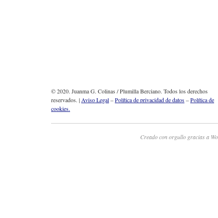
© 2020. Juanma G. Colinas / Plumilla Berciano. Todos los derechos
reservados. |
Aviso Legal
–
Política de privacidad de datos
–
Política de
cookies.
Creado con orgullo gracias a Wo