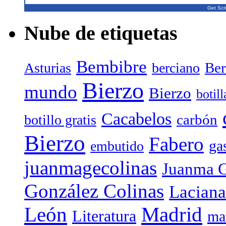
Get Scri
Nube de etiquetas
Bembibre
Ber
Asturias
berciano
Bierzo
mundo
Bierzo
botil
Cacabelos
carbón
botillo gratis
Bierzo
Fabero
ga
embutido
juanmagecolinas
Juanma G
González Colinas
Laciana
Madrid
León
Literatura
ma