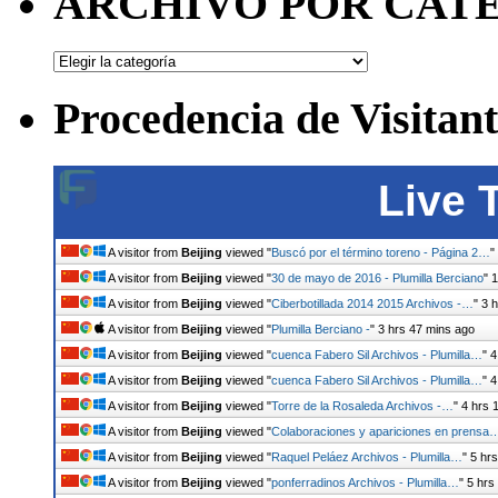
ARCHIVO POR CAT
ARCHIVO
POR
CATEGORÍAS
Procedencia de Visitant
Live 
A visitor from
Beijing
viewed "
Buscó por el término toreno - Página 2…
"
A visitor from
Beijing
viewed "
30 de mayo de 2016 - Plumilla Berciano
"
1
A visitor from
Beijing
viewed "
Ciberbotillada 2014 2015 Archivos -…
"
3 
A visitor from
Beijing
viewed "
Plumilla Berciano -
"
3 hrs 47 mins ago
A visitor from
Beijing
viewed "
cuenca Fabero Sil Archivos - Plumilla…
"
4
A visitor from
Beijing
viewed "
cuenca Fabero Sil Archivos - Plumilla…
"
4
A visitor from
Beijing
viewed "
Torre de la Rosaleda Archivos -…
"
4 hrs 
A visitor from
Beijing
viewed "
Colaboraciones y apariciones en prensa
A visitor from
Beijing
viewed "
Raquel Peláez Archivos - Plumilla…
"
5 hr
A visitor from
Beijing
viewed "
ponferradinos Archivos - Plumilla…
"
5 hrs