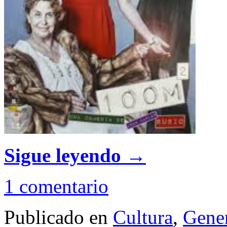
Sigue leyendo
→
1 comentario
Publicado en
Cultura
,
Gene