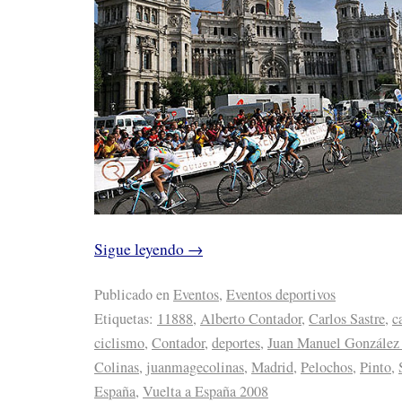
Sigue leyendo
→
Publicado en
Eventos
,
Eventos deportivos
Etiquetas:
11888
,
Alberto Contador
,
Carlos Sastre
,
c
ciclismo
,
Contador
,
deportes
,
Juan Manuel González
Colinas
,
juanmagecolinas
,
Madrid
,
Pelochos
,
Pinto
,
España
,
Vuelta a España 2008