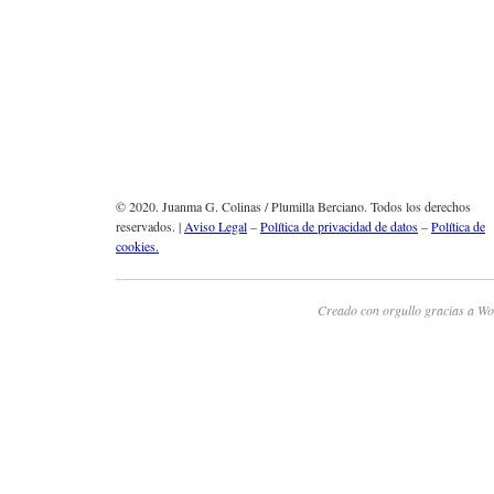
© 2020. Juanma G. Colinas / Plumilla Berciano. Todos los derechos
reservados. |
Aviso Legal
–
Política de privacidad de datos
–
Política de
cookies.
Creado con orgullo gracias a Wo