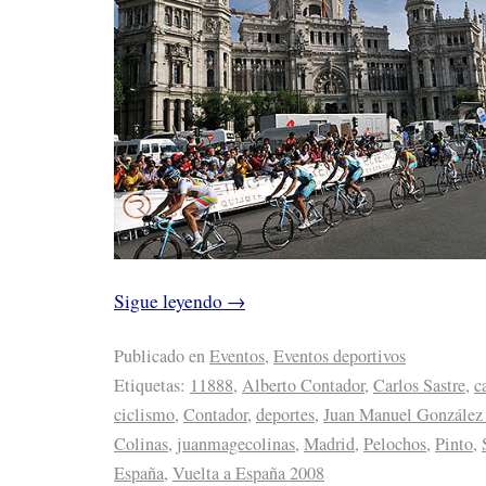
Sigue leyendo
→
Publicado en
Eventos
,
Eventos deportivos
Etiquetas:
11888
,
Alberto Contador
,
Carlos Sastre
,
c
ciclismo
,
Contador
,
deportes
,
Juan Manuel González
Colinas
,
juanmagecolinas
,
Madrid
,
Pelochos
,
Pinto
,
España
,
Vuelta a España 2008