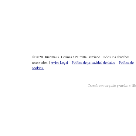
© 2020. Juanma G. Colinas / Plumilla Berciano. Todos los derechos
reservados. |
Aviso Legal
–
Política de privacidad de datos
–
Política de
cookies.
Creado con orgullo gracias a Wo