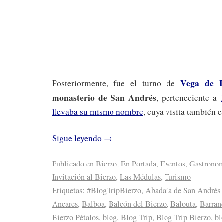
Vega de E
Posteriormente, fue el turno de
monasterio de San Andrés
, perteneciente a
llevaba su mismo nombre
, cuya visita también 
Sigue leyendo
→
Publicado en
Bierzo
,
En Portada
,
Eventos
,
Gastrono
Invitación al Bierzo
,
Las Médulas
,
Turismo
Etiquetas:
#BlogTripBierzo
,
Abadaía de San Andrés 
Ancares
,
Balboa
,
Balcón del Bierzo
,
Balouta
,
Barran
Bierzo Pétalos
,
blog
,
Blog Trip
,
Blog Trip Bierzo
,
bl