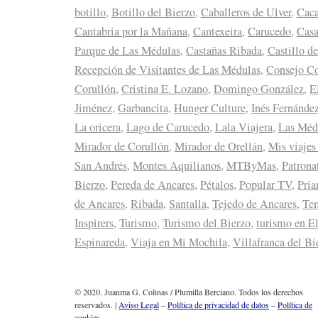
botillo
,
Botillo del Bierzo
,
Caballeros de Ulver
,
Caca
Cantabria por la Mañana
,
Cantexeira
,
Carucedo
,
Casa
Parque de Las Médulas
,
Castañas Ribada
,
Castillo d
Recepción de Visitantes de Las Médulas
,
Consejo Co
Corullón
,
Cristina E. Lozano
,
Domingo González
,
E
Jiménez
,
Garbancita
,
Hunger Culture
,
Inés Fernánde
La oricera
,
Lago de Carucedo
,
Lala Viajera
,
Las Méd
Mirador de Corullón
,
Mirador de Orellán
,
Mis viajes
San Andrés
,
Montes Aquilianos
,
MTByMas
,
Patrona
Bierzo
,
Pereda de Ancares
,
Pétalos
,
Popular TV
,
Pria
de Ancares
,
Ribada
,
Santalla
,
Tejedo de Ancares
,
Tem
Inspirers
,
Turismo
,
Turismo del Bierzo
,
turismo en E
Espinareda
,
Viaja en Mi Mochila
,
Villafranca del Bi
© 2020. Juanma G. Colinas / Plumilla Berciano. Todos los derechos
reservados. |
Aviso Legal
–
Política de privacidad de datos
–
Política de
cookies.