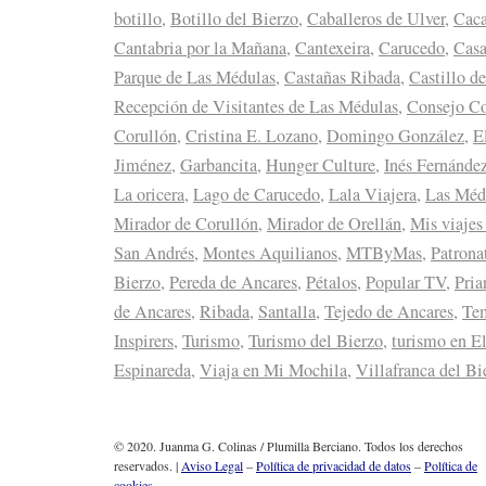
botillo
,
Botillo del Bierzo
,
Caballeros de Ulver
,
Caca
Cantabria por la Mañana
,
Cantexeira
,
Carucedo
,
Casa
Parque de Las Médulas
,
Castañas Ribada
,
Castillo d
Recepción de Visitantes de Las Médulas
,
Consejo Co
Corullón
,
Cristina E. Lozano
,
Domingo González
,
E
Jiménez
,
Garbancita
,
Hunger Culture
,
Inés Fernánde
La oricera
,
Lago de Carucedo
,
Lala Viajera
,
Las Méd
Mirador de Corullón
,
Mirador de Orellán
,
Mis viajes
San Andrés
,
Montes Aquilianos
,
MTByMas
,
Patrona
Bierzo
,
Pereda de Ancares
,
Pétalos
,
Popular TV
,
Pria
de Ancares
,
Ribada
,
Santalla
,
Tejedo de Ancares
,
Tem
Inspirers
,
Turismo
,
Turismo del Bierzo
,
turismo en E
Espinareda
,
Viaja en Mi Mochila
,
Villafranca del Bi
© 2020. Juanma G. Colinas / Plumilla Berciano. Todos los derechos
reservados. |
Aviso Legal
–
Política de privacidad de datos
–
Política de
cookies.