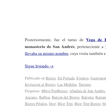
Vega de E
Posteriormente, fue el turno de
monasterio de San Andrés
, perteneciente a
llevaba su mismo nombre
, cuya visita también 
Sigue leyendo
→
Publicado en
Bierzo
,
En Portada
,
Eventos
,
Gastrono
Invitación al Bierzo
,
Las Médulas
,
Turismo
Etiquetas:
#BlogTripBierzo
,
Abadaía de San Andrés 
Ancares
,
Balboa
,
Balcón del Bierzo
,
Balouta
,
Barran
Bierzo Pétalos
,
blog
,
Blog Trip
,
Blog Trip Bierzo
,
bl