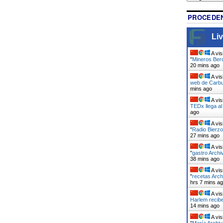
PROCEDEN
Liv
A vis
"
Mineros Berc
20 mins ago
A vis
web de Carbu
mins ago
A vis
TEDx llega a
ago
A vis
"
Radio Bierzo
27 mins ago
A vis
"
gastro Archi
38 mins ago
A vis
"
recetas Arch
hrs 7 mins a
A vis
Harlem recib
14 mins ago
A vis
"
María Archiv