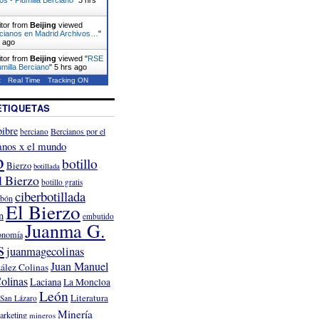
itor from
Beijing
viewed
rcianos en Madrid Archivos…
"
s ago
itor from
Beijing
viewed "
RSE
umilla Berciano
"
5 hrs ago
t
Real Time
Tracking ON
ETIQUETAS
ibre
Bercianos por el
berciano
anos x el mundo
o
botillo
Bierzo
botillada
l Bierzo
botillo gratis
ciberbotillada
rbón
El Bierzo
n
embutido
Juanma G.
onomía
s
juanmagecolinas
Juan Manuel
ález Colinas
olinas
Laciana
La Moncloa
León
Literatura
San Lázaro
Minería
arketing
mineros