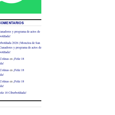
COMENTARIOS
anadores y programa de actos de
otillada!
rbotillada 2026 | Moncloa de San
Ganadores y programa de actos de
otillada!
Colinas
en
¡Feliz 18
ada!
Colinas
en
¡Feliz 18
ada!
Colinas
en
¡Feliz 18
ada!
eliz 18 Ciberbotillada!