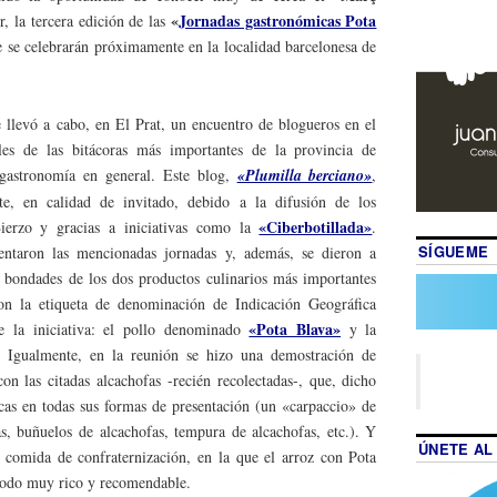
«
Jornadas gastronómicas Pota
ir, la tercera edición de las
e se celebrarán próximamente en la localidad barcelonesa de
 llevó a cabo, en El Prat, un encuentro de blogueros en el
les de las bitácoras más importantes de la provincia de
 gastronomía en general. Este blog,
«Plumilla berciano»
,
te, en calidad de invitado, debido a la difusión de los
«Ciberbotillada»
Bierzo y gracias a iniciativas como la
.
SÍGUEME
entaron las mencionadas jornadas y, además, se dieron a
 y bondades de los dos productos culinarios más importantes
on la etiqueta de denominación de Indicación Geográfica
«Pota Blava»
de la iniciativa: el pollo denominado
y la
. Igualmente, en la reunión se hizo una demostración de
n las citadas alcachofas -recién recolectadas-, que, dicho
cas en todas sus formas de presentación (un «carpaccio» de
s, buñuelos de alcachofas, tempura de alcachofas, etc.). Y
ÚNETE AL
ta comida de confraternización, en la que el arroz con Pota
 Todo muy rico y recomendable.