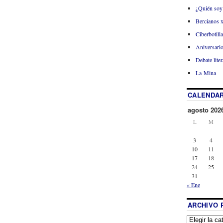
¿Quién soy
Bercianos 
Ciberbotill
Aniversario
Debate liter
La Mina
CALENDAR
agosto 202
L
M
3
4
10
11
17
18
24
25
31
« Ene
ARCHIVO 