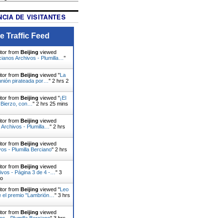
CIA DE VISITANTES
e Traffic Feed
itor from
Beijing
viewed
ianos Archivos - Plumilla…
"
itor from
Beijing
viewed "
La
nión pirateada por…
"
2 hrs 2
itor from
Beijing
viewed "
¡El
l Bierzo, con…
"
2 hrs 25 mins
itor from
Beijing
viewed
 Archivos - Plumilla…
"
2 hrs
itor from
Beijing
viewed
vos - Plumilla Berciano
"
2 hrs
itor from
Beijing
viewed
ivos - Página 3 de 4 -…
"
3
go
itor from
Beijing
viewed "
Leo
e el premio "Lambrión…
"
3 hrs
itor from
Beijing
viewed
os - Plumilla Berciano
"
3 hrs