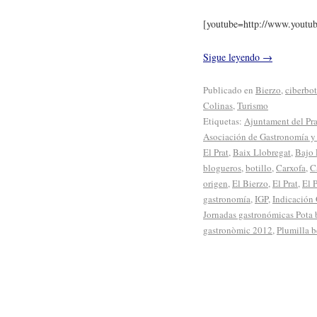
[youtube=http://www.yout
Sigue leyendo
→
Publicado en
Bierzo
,
ciberbot
Colinas
,
Turismo
Etiquetas:
Ajuntament del Pra
Asociación de Gastronomía y 
El Prat
,
Baix Llobregat
,
Bajo 
blogueros
,
botillo
,
Carxofa
,
C
origen
,
El Bierzo
,
El Prat
,
El 
gastronomía
,
IGP
,
Indicación 
Jornadas gastronómicas Pota 
gastronòmic 2012
,
Plumilla b