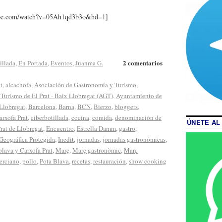
ube.com/watch?v=05Ah1qd3b3o&hd=1]
2 comentarios
illada
,
En Portada
,
Eventos
,
Juanma G.
t
,
alcachofa
,
Asociación de Gastronomía y Turismo
,
Turismo de El Prat - Baix Llobregat (AGT)
,
Ayuntamiento de
Llobregat
,
Barcelona
,
Barna
,
BCN
,
Bierzo
,
bloggers
,
arxofa Prat
,
ciberbotillada
,
cocina
,
comida
,
denominación de
ÚNETE AL
Prat de Llobregat
,
Encuentro
,
Estrella Damm
,
gastro
,
Geográfica Protegida
,
Inedit
,
jornadas
,
jornadas gastronómicas
,
blava y Carxofa Prat
,
Març
,
Març gastronòmic
,
Març
erciano
,
pollo
,
Pota Blava
,
recetas
,
restauración
,
show cooking