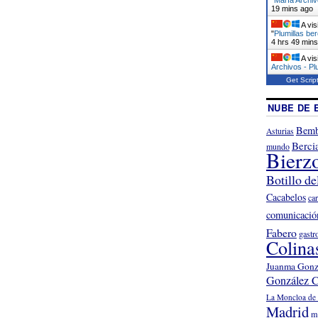
19 mins ago
A vis
"
Plumillas be
4 hrs 49 min
A vis
Archivos - Pl
Get Scrip
NUBE DE 
Bemb
Asturias
Berci
mundo
Bierz
Botillo de
Cacabelos
ca
comunicació
Fabero
gastr
Colina
Juanma Gonz
González C
La Moncloa de 
Madrid
m