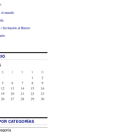
?
x el mundo
ada
 / Invitación al Bierzo
ario
IO
6
X
J
V
S
D
1
2
5
6
7
8
9
12
13
14
15
16
19
20
21
22
23
26
27
28
29
30
POR CATEGORÍAS