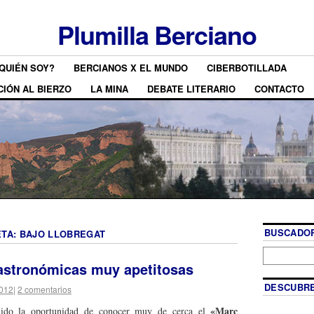
Plumilla Berciano
QUIÉN SOY?
BERCIANOS X EL MUNDO
CIBERBOTILLADA
CIÓN AL BIERZO
LA MINA
DEBATE LITERARIO
CONTACTO
BUSCADOR
ETA:
BAJO LLOBREGAT
astronómicas muy apetitosas
DESCUBRE
2012
|
2 comentarios
«Març
nido la oportunidad de conocer muy de cerca el