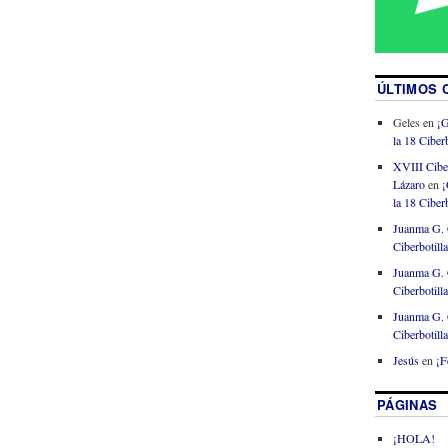
ÚLTIMOS 
Geles
en
¡G
la 18 Ciberb
XVIII Cibe
Lázaro
en
¡
la 18 Ciberb
Juanma G. 
Ciberbotill
Juanma G. 
Ciberbotill
Juanma G. 
Ciberbotill
Jesús
en
¡F
PÁGINAS
¡HOLA!