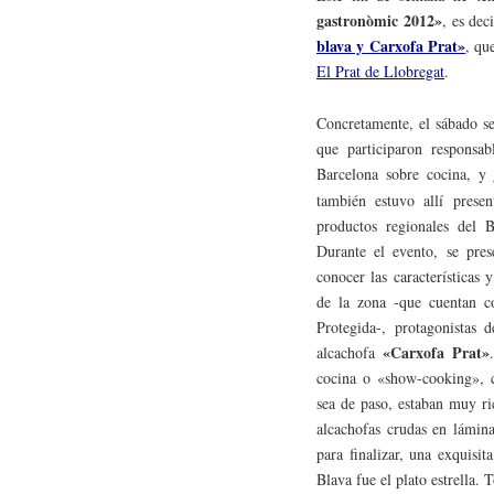
gastronòmic 2012»
, es dec
blava y Carxofa Prat»
, qu
El Prat de Llobregat
.
Concretamente, el sábado se
que participaron responsab
Barcelona sobre cocina, y
también estuvo allí presen
productos regionales del 
Durante el evento, se pres
conocer las características
de la zona -que cuentan c
Protegida-, protagonistas 
«Carxofa Prat»
alcachofa
cocina o «show-cooking», co
sea de paso, estaban muy ri
alcachofas crudas en lámina
para finalizar, una exquisi
Blava fue el plato estrella.