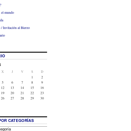
?
x el mundo
ada
 / Invitación al Bierzo
ario
IO
6
X
J
V
S
D
1
2
5
6
7
8
9
12
13
14
15
16
19
20
21
22
23
26
27
28
29
30
POR CATEGORÍAS