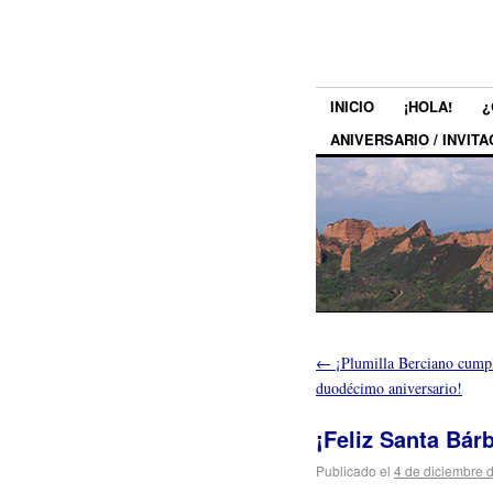
INICIO
¡HOLA!
¿
ANIVERSARIO / INVITA
←
¡Plumilla Berciano cumpl
duodécimo aniversario!
¡Feliz Santa Bár
Publicado el
4 de diciembre 