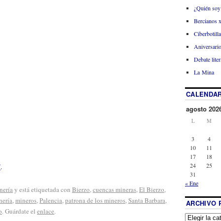
¿Quién soy
Bercianos 
Ciberbotill
Aniversario
Debate liter
La Mina
CALENDAR
agosto 202
L
M
3
4
10
11
17
18
24
25
”
.
31
« Ene
nería
y está etiquetada con
Bierzo
,
cuencas mineras
,
El Bierzo
,
nería
,
mineros
,
Palencia
,
patrona de los mineros
,
Santa Barbara
,
ARCHIVO 
o
. Guárdate el
enlace
.