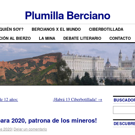
Plumilla Berciano
QUIÉN SOY?
BERCIANOS X EL MUNDO
CIBERBOTILLADA
CIÓN AL BIERZO
LA MINA
DEBATE LITERARIO
CONTACTO
e 12 años:
¡Habrá 13 Ciberbotillada!
→
BUSCADOR
bara 2020, patrona de los mineros!
DESCUBRE
de 2020
|
Dejar un comentario