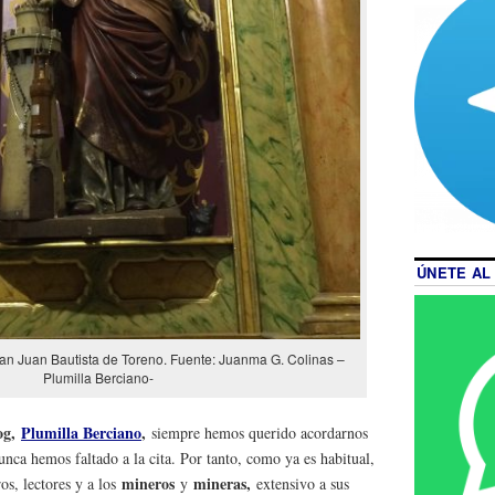
ÚNETE AL
San Juan Bautista de Toreno. Fuente: Juanma G. Colinas –
Plumilla Berciano-
og,
Plumilla Berciano
,
siempre hemos querido acordarnos
unca hemos faltado a la cita. Por tanto, como ya es habitual,
mineros
mineras,
os, lectores y a los
y
extensivo a sus