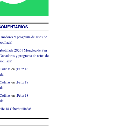
COMENTARIOS
anadores y programa de actos de
otillada!
rbotillada 2026 | Moncloa de San
Ganadores y programa de actos de
otillada!
Colinas
en
¡Feliz 18
ada!
Colinas
en
¡Feliz 18
ada!
Colinas
en
¡Feliz 18
ada!
eliz 18 Ciberbotillada!