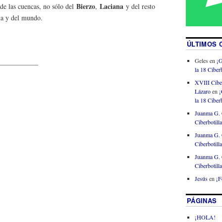
Bierzo
Laciana
 de las cuencas, no sólo del
,
y del resto
ña y del mundo.
ÚLTIMOS 
Geles
en
¡G
——————
la 18 Ciberb
XVIII Cibe
Lázaro
en
¡
la 18 Ciberb
Juanma G. 
Ciberbotill
Juanma G. 
Ciberbotill
Juanma G. 
Ciberbotill
Jesús
en
¡F
PÁGINAS
¡HOLA!