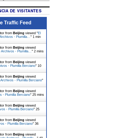
CIA DE VISITANTES
e Traffic Feed
itor from
Beijing
viewed "
El
 Archivos - Plumilla…
"
1 min
itor from
Beijing
viewed
e Archivos - Plumilla…
"
2 mins
itor from
Beijing
viewed
ivos - Plumilla Berciano
"
10
itor from
Beijing
viewed
Archivos - Plumilla Berciano
"
itor from
Beijing
viewed
s - Plumilla Berciano
"
25 mins
itor from
Beijing
viewed
vos - Plumilla Berciano
"
25
itor from
Beijing
viewed
os - Plumilla Berciano
"
36
itor from
Beijing
viewed
ada Archivos - Plumilla…
"
49