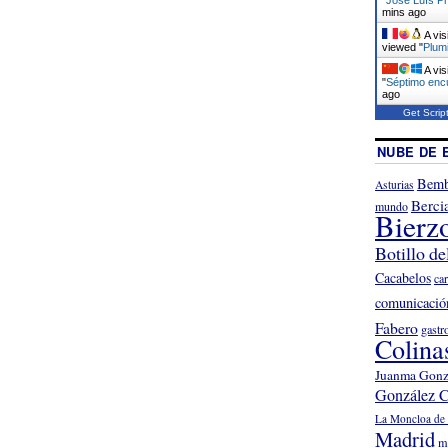
e
mins ago
b
A vis
viewed "
Plumi
A vis
"
Séptimo enc
ago
Get Scrip
NUBE DE 
Bemb
Asturias
Berci
mundo
Bierz
Botillo de
Cacabelos
ca
comunicació
Fabero
gastr
Colina
Juanma Gonz
González C
La Moncloa de 
Madrid
m