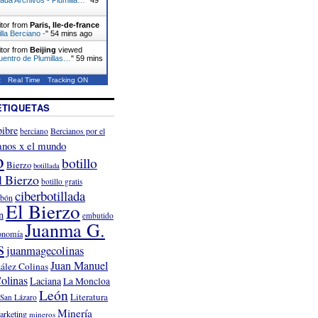
itor from
Paris, Ile-de-france
lla Berciano -
"
54 mins ago
itor from
Beijing
viewed
uentro de Plumillas…
"
59 mins
t
Real Time
Tracking ON
ETIQUETAS
ibre
Bercianos por el
berciano
anos x el mundo
o
botillo
Bierzo
botillada
l Bierzo
botillo gratis
ciberbotillada
rbón
El Bierzo
n
embutido
Juanma G.
onomía
s
juanmagecolinas
Juan Manuel
ález Colinas
olinas
Laciana
La Moncloa
León
Literatura
San Lázaro
Minería
arketing
mineros