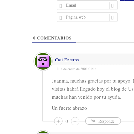
m
E
b
m
r
a
P
e
i
á
l
g
i
0
COMENTARIOS
n
a
w
e
Casi Enteros
b
4 de enero de 2009 01:14
Juanma, muchas gracias por tu apoyo. 
visitas habrá llegado hoy el blog de Us
muchas han venido por tu ayuda.
Un fuerte abrazo
0
Responde