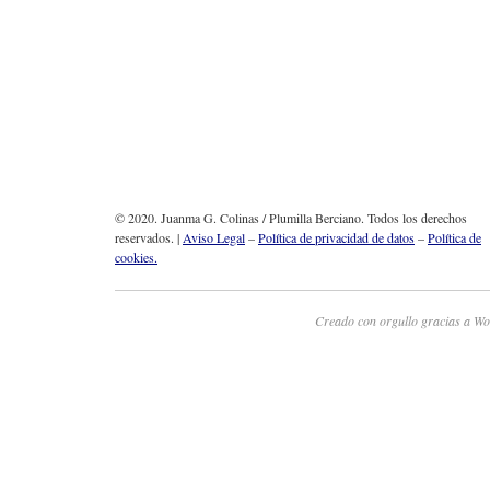
© 2020. Juanma G. Colinas / Plumilla Berciano. Todos los derechos
reservados. |
Aviso Legal
–
Política de privacidad de datos
–
Política de
cookies.
Creado con orgullo gracias a Wo