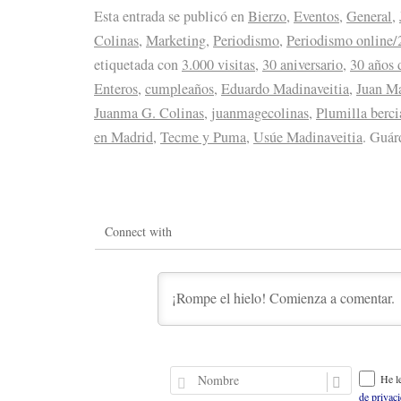
Esta entrada se publicó en
Bierzo
,
Eventos
,
General
,
Colinas
,
Marketing
,
Periodismo
,
Periodismo online/
etiquetada con
3.000 visitas
,
30 aniversario
,
30 años 
Enteros
,
cumpleaños
,
Eduardo Madinaveitia
,
Juan M
Juanma G. Colinas
,
juanmagecolinas
,
Plumilla berc
en Madrid
,
Tecme y Puma
,
Usúe Madinaveitia
. Guár
Connect with
N
He l
o
de privac