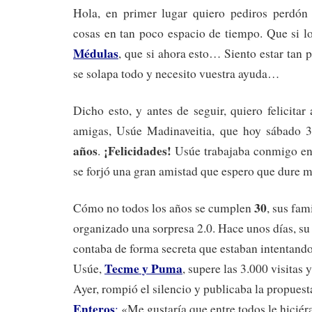
Hola, en primer lugar quiero pediros perdón p
cosas en tan poco espacio de tiempo. Que si l
Médulas
, que si ahora esto… Siento estar tan 
se solapa todo y necesito vuestra ayuda…
Dicho esto, y antes de seguir, quiero felicita
amigas, Usúe Madinaveitia, que hoy sábado
años
¡Felicidades!
.
Usúe trabajaba conmigo en 
se forjó una gran amistad que espero que dure m
30
Cómo no todos los años se cumplen
, sus fam
organizado una sorpresa 2.0. Hace unos días, s
contaba de forma secreta que estaban intentando
Tecme y Puma
Usúe,
, supere las 3.000 visitas 
Ayer, rompió el silencio y publicaba la propuest
Enteros
:
«Me gustaría que entre todos le hicié