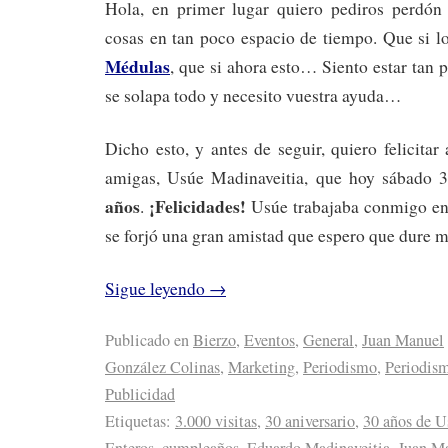
Hola, en primer lugar quiero pediros perdón p
cosas en tan poco espacio de tiempo. Que si l
Médulas
, que si ahora esto… Siento estar tan 
se solapa todo y necesito vuestra ayuda…
Dicho esto, y antes de seguir, quiero felicita
amigas, Usúe Madinaveitia, que hoy sábado
años
¡Felicidades!
.
Usúe trabajaba conmigo en 
se forjó una gran amistad que espero que dure m
Sigue leyendo
→
Publicado en
Bierzo
,
Eventos
,
General
,
Juan Manuel
González Colinas
,
Marketing
,
Periodismo
,
Periodism
Publicidad
Etiquetas:
3.000 visitas
,
30 aniversario
,
30 años de U
Enteros
,
cumpleaños
,
Eduardo Madinaveitia
,
Juan M