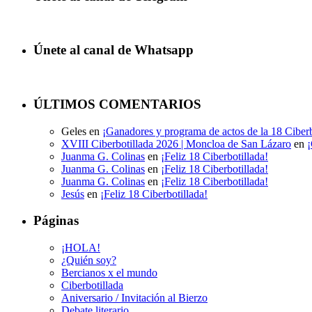
Únete al canal de Whatsapp
ÚLTIMOS COMENTARIOS
Geles
en
¡Ganadores y programa de actos de la 18 Ciberb
XVIII Ciberbotillada 2026 | Moncloa de San Lázaro
en
¡
Juanma G. Colinas
en
¡Feliz 18 Ciberbotillada!
Juanma G. Colinas
en
¡Feliz 18 Ciberbotillada!
Juanma G. Colinas
en
¡Feliz 18 Ciberbotillada!
Jesús
en
¡Feliz 18 Ciberbotillada!
Páginas
¡HOLA!
¿Quién soy?
Bercianos x el mundo
Ciberbotillada
Aniversario / Invitación al Bierzo
Debate literario