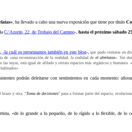
elatas»
, ha llevado a cabo una nueva exposición que tiene por título
Co
 la
C/ Azorin, 22, de Trobajo del Camino
-,
hasta el próximo sábado 2
s
, -la cuál os presentamos también en este blog
-,
que pudo visitarse en di
ta de «una reconstrucción de la realidad, la realidad de
el abrelatas
«. Sin du
de las suyas, está igual de afilado y retrata espacios más orgánicos y humanos
 habitados».
sistentes podrán deleitarse con sentimientos en cada momento: añoranz
 brazo y otra, “
Toma de decisiones
” pasa a formar parte del espacio, evolucion
tista, «de lo grande a lo pequeño, de lo rígido a lo flexible, de lo 