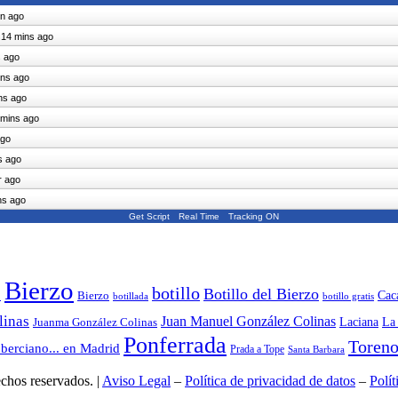
in ago
"
14 mins ago
s ago
ins ago
ns ago
 mins ago
ago
s ago
r ago
ns ago
Get Script
Real Time
Tracking ON
Bierzo
botillo
Botillo del Bierzo
o
Cac
Bierzo
botillo gratis
botillada
linas
Juan Manuel González Colinas
Laciana
Juanma González Colinas
La
Ponferrada
Toren
 berciano... en Madrid
Prada a Tope
Santa Barbara
chos reservados. |
Aviso Legal
–
Política de privacidad de datos
–
Polít