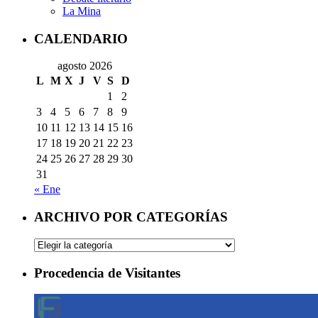
La Mina
CALENDARIO
agosto 2026
L
M
X
J
V
S
D
1
2
3
4
5
6
7
8
9
10
11
12
13
14
15
16
17
18
19
20
21
22
23
24
25
26
27
28
29
30
31
« Ene
ARCHIVO POR CATEGORÍAS
ARCHIVO
POR
CATEGORÍAS
Procedencia de Visitantes