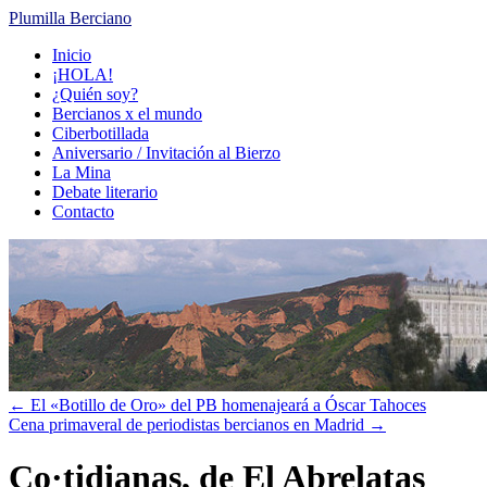
Plumilla Berciano
Ir
Inicio
al
¡HOLA!
contenido
¿Quién soy?
Bercianos x el mundo
Ciberbotillada
Aniversario / Invitación al Bierzo
La Mina
Debate literario
Contacto
←
El «Botillo de Oro» del PB homenajeará a Óscar Tahoces
Cena primaveral de periodistas bercianos en Madrid
→
Co·tidianas, de El Abrelatas