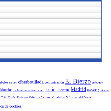
El Bierzo
ciberbotillada
comunicación
abelos
carbón
embutido
Madrid
León
 Moncloa
Literatura
marketing
La Moncloa de San Lázaro
mineros
o
Turismo
Valentín Carrera
Villablino
Toño Criado
Villafranca del Bierzo
ica de cookies.