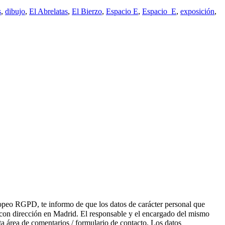
s
,
dibujo
,
El Abrelatas
,
El Bierzo
,
Espacio E
,
Espacio_E
,
exposición
,
uropeo RGPD, te informo de que los datos de carácter personal que
 con dirección en Madrid. El responsable y el encargado del mismo
sta área de comentarios / formulario de contacto. Los datos