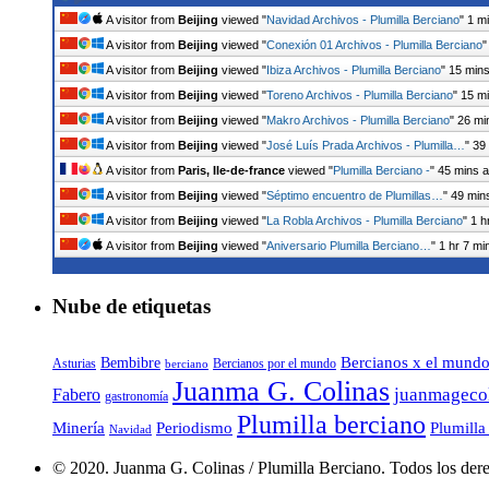
A visitor from
Beijing
viewed "
Navidad Archivos - Plumilla Berciano
"
1 m
A visitor from
Beijing
viewed "
Conexión 01 Archivos - Plumilla Berciano
A visitor from
Beijing
viewed "
Ibiza Archivos - Plumilla Berciano
"
15 min
A visitor from
Beijing
viewed "
Toreno Archivos - Plumilla Berciano
"
15 m
A visitor from
Beijing
viewed "
Makro Archivos - Plumilla Berciano
"
26 mi
A visitor from
Beijing
viewed "
José Luís Prada Archivos - Plumilla…
"
39
A visitor from
Paris, Ile-de-france
viewed "
Plumilla Berciano -
"
45 mins 
A visitor from
Beijing
viewed "
Séptimo encuentro de Plumillas…
"
49 min
A visitor from
Beijing
viewed "
La Robla Archivos - Plumilla Berciano
"
1 h
A visitor from
Beijing
viewed "
Aniversario Plumilla Berciano…
"
1 hr 7 mi
Nube de etiquetas
Bembibre
Bercianos x el mund
Bercianos por el mundo
Asturias
berciano
Juanma G. Colinas
juanmageco
Fabero
gastronomía
Plumilla berciano
Minería
Periodismo
Plumilla
Navidad
© 2020. Juanma G. Colinas / Plumilla Berciano. Todos los dere