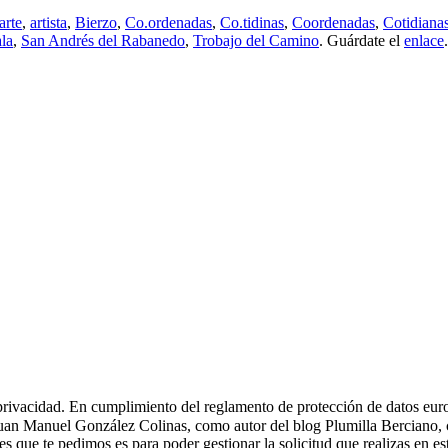
arte
,
artista
,
Bierzo
,
Co.ordenadas
,
Co.tidinas
,
Coordenadas
,
Cotidiana
ala
,
San Andrés del Rabanedo
,
Trobajo del Camino
. Guárdate el
enlace
.
 de privacidad. En cumplimiento del reglamento de protección de datos e
 Juan Manuel González Colinas, como autor del blog Plumilla Berciano,
es que te pedimos es para poder gestionar la solicitud que realizas en e