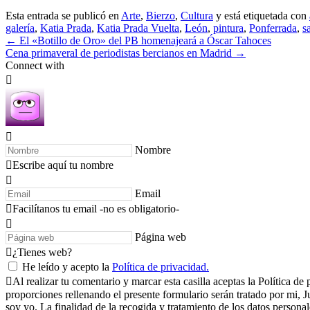
Esta entrada se publicó en
Arte
,
Bierzo
,
Cultura
y está etiquetada con
galería
,
Katia Prada
,
Katia Prada Vuelta
,
León
,
pintura
,
Ponferrada
,
s
←
El «Botillo de Oro» del PB homenajeará a Óscar Tahoces
Cena primaveral de periodistas bercianos en Madrid
→
Connect with
Nombre
Escribe aquí tu nombre
Email
Facilítanos tu email -no es obligatorio-
Página web
¿Tienes web?
He leído y acepto la
Política de privacidad.
Al realizar tu comentario y marcar esta casilla aceptas la Política
proporciones rellenando el presente formulario serán tratado por mi,
soy yo. La finalidad de la recogida y tratamiento de los datos personal