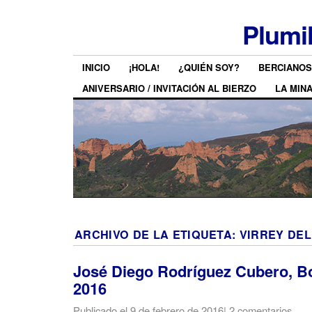
Plumi
INICIO
¡HOLA!
¿QUIÉN SOY?
BERCIANOS
ANIVERSARIO / INVITACIÓN AL BIERZO
LA MIN
ARCHIVO DE LA ETIQUETA:
VIRREY DEL
José Diego Rodríguez Cubero, Bo
2016
Publicado el
9 de febrero de 2016
|
2 comentarios