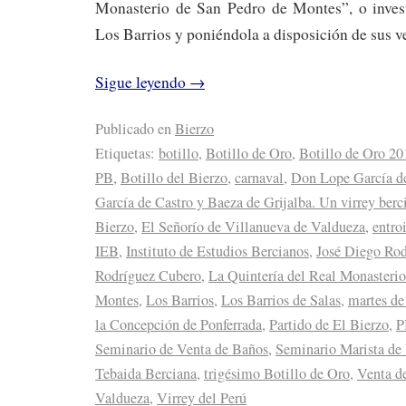
Monasterio de San Pedro de Montes”, o invest
Los Barrios y poniéndola a disposición de sus v
Sigue leyendo
→
Publicado en
Bierzo
Etiquetas:
botillo
,
Botillo de Oro
,
Botillo de Oro 20
PB
,
Botillo del Bierzo
,
carnaval
,
Don Lope García d
García de Castro y Baeza de Grijalba. Un virrey berc
Bierzo
,
El Señorío de Villanueva de Valdueza
,
entro
IEB
,
Instituto de Estudios Bercianos
,
José Diego Ro
Rodríguez Cubero
,
La Quintería del Real Monasterio
Montes
,
Los Barrios
,
Los Barrios de Salas
,
martes de
la Concepción de Ponferrada
,
Partido de El Bierzo
,
P
Seminario de Venta de Baños
,
Seminario Marista de
Tebaida Berciana
,
trigésimo Botillo de Oro
,
Venta d
Valdueza
,
Virrey del Perú