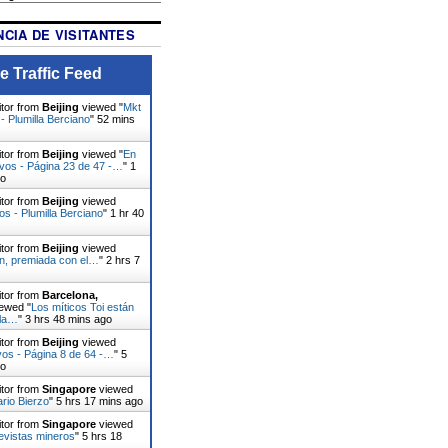
CIA DE VISITANTES
e Traffic Feed
itor from
Beijing
viewed "
Mkt
- Plumilla Berciano
"
52 mins
itor from
Beijing
viewed "
En
ivos - Página 23 de 47 -…
"
1
go
itor from
Beijing
viewed
os - Plumilla Berciano
"
1 hr 40
itor from
Beijing
viewed
ín, premiada con el…
"
2 hrs 7
itor from
Barcelona,
ewed "
Los míticos Toi están
 la…
"
3 hrs 48 mins ago
itor from
Beijing
viewed
vos - Página 8 de 64 -…
"
5
go
itor from
Singapore
viewed
ario Bierzo
"
5 hrs 17 mins ago
itor from
Singapore
viewed
evistas mineros
"
5 hrs 18