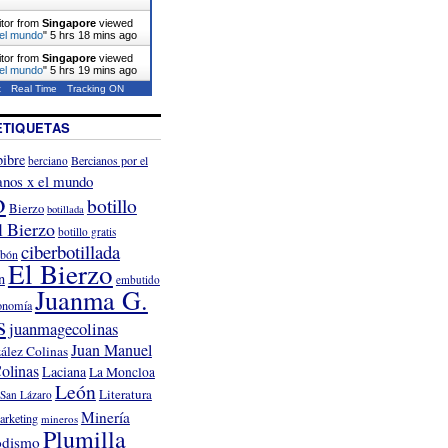
itor from
Singapore
viewed
 el mundo
"
5 hrs 18 mins ago
itor from
Singapore
viewed
 el mundo
"
5 hrs 19 mins ago
t
Real Time
Tracking ON
ETIQUETAS
ibre
Bercianos por el
berciano
anos x el mundo
o
botillo
Bierzo
botillada
l Bierzo
botillo gratis
ciberbotillada
rbón
El Bierzo
n
embutido
Juanma G.
onomía
s
juanmagecolinas
Juan Manuel
ález Colinas
olinas
Laciana
La Moncloa
León
Literatura
San Lázaro
Minería
arketing
mineros
Plumilla
odismo