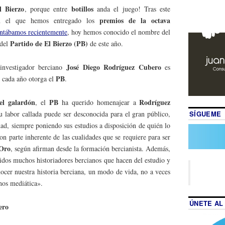
el Bierzo
botillos
, porque entre
anda el juego! Tras este
premios de la octava
en el que hemos entregado los
ntábamos recientemente
, hoy hemos conocido el nombre del
Partido de El Bierzo (PB)
del
de este año.
José Diego Rodríguez Cubero
 investigador berciano
es
PB
 cada año otorga el
.
del galardón
PB
Rodríguez
, el
ha querido homenajear a
SÍGUEME
u labor callada puede ser desconocida para el gran público,
dad, siempre poniendo sus estudios a disposición de quién lo
son parte inherente de las cualidades que se requiere para ser
 Oro
, según afirman desde la formación bercianista. Además,
idos muchos historiadores bercianos que hacen del estudio y
nocer nuestra historia berciana, un modo de vida, no a veces
nos mediática».
ÚNETE AL
ero