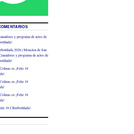
COMENTARIOS
anadores y programa de actos de
otillada!
rbotillada 2026 | Moncloa de San
Ganadores y programa de actos de
otillada!
Colinas
en
¡Feliz 18
ada!
Colinas
en
¡Feliz 18
ada!
Colinas
en
¡Feliz 18
ada!
eliz 18 Ciberbotillada!