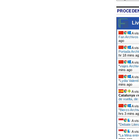
PROCEDEN
Liv
A vis
Fan Archivos 
ago
A vis
Portada Arch
hr 18 mins a
A vis
"
viajes Archiv
mins ago
A vis
"
Lydia Valent
mins ago
A vis
Catalunya
vi
de vuelta, de
A vis
"
Bierzo Archi
hrs 3 mins a
A vis
"
Debate Liter
A vis
"
La Mina entr
mins ago