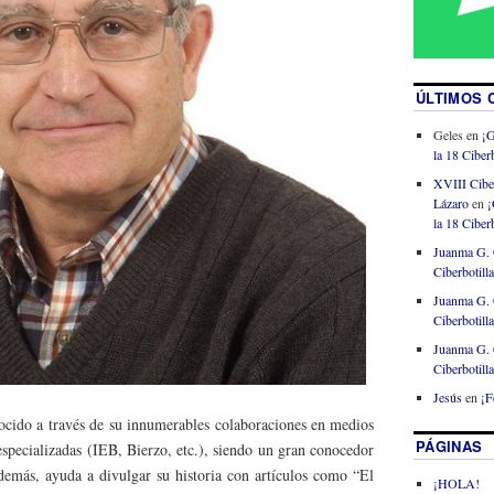
ÚLTIMOS 
Geles
en
¡G
la 18 Ciberb
XVIII Cibe
Lázaro
en
¡
la 18 Ciberb
Juanma G. 
Ciberbotill
Juanma G. 
Ciberbotill
Juanma G. 
Ciberbotill
Jesús
en
¡F
ocido a través de su innumerables colaboraciones en medios
PÁGINAS
especializadas (IEB, Bierzo, etc.), siendo un gran conocedor
demás, ayuda a divulgar su historia con artículos como “El
¡HOLA!