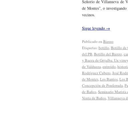
Señorío de Villanueva de V
de Montes”, o investigando 
vecinos.
Sigue leyendo
→
Publicado en
Bierzo
Etiquetas:
botillo
,
Botillo de
del PB
,
Botillo del Bierzo
,
ca
y Baeza de Grijalba. Un virre
de Valdueza
,
entroido
,
histori
Rodríguez Cubero
,
José Rodr
de Montes
,
Los Barrios
,
Los B
Concepción de Ponferrada
,
Pa
de Baños
,
Seminario Marista 
Venta de Baños
,
Villanueva d