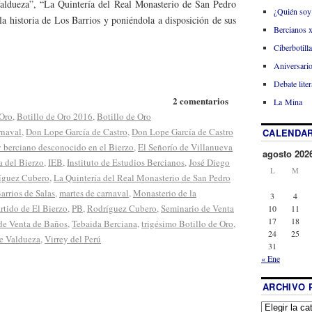
aldueza”, “La Quintería del Real Monasterio de San Pedro
¿Quién soy
la historia de Los Barrios y poniéndola a disposición de sus
Bercianos 
Ciberbotill
Aniversario
Debate liter
2 comentarios
La Mina
 Oro
,
Botillo de Oro 2016
,
Botillo de Oro
rnaval
,
Don Lope García de Castro
,
Don Lope García de Castro
CALENDAR
y berciano desconocido en el Bierzo
,
El Señorío de Villanueva
agosto 202
a del Bierzo
,
IEB
,
Instituto de Estudios Bercianos
,
José Diego
L
M
íguez Cubero
,
La Quintería del Real Monasterio de San Pedro
arrios de Salas
,
martes de carnaval
,
Monasterio de la
3
4
rtido de El Bierzo
,
PB
,
Rodríguez Cubero
,
Seminario de Venta
10
11
17
18
de Venta de Baños
,
Tebaida Berciana
,
trigésimo Botillo de Oro
,
24
25
e Valdueza
,
Virrey del Perú
31
« Ene
ARCHIVO 