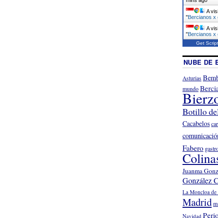
A vis
"
Bercianos x
A vis
"
Bercianos x
Get Scrip
NUBE DE 
Bemb
Asturias
Berci
mundo
Bierz
Botillo de
Cacabelos
ca
comunicació
Fabero
gastr
Colina
Juanma Gonz
González C
La Moncloa de 
Madrid
m
Peri
Navidad