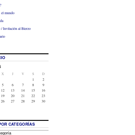
?
x el mundo
ada
 / Invitación al Bierzo
ario
IO
6
X
J
V
S
D
1
2
5
6
7
8
9
12
13
14
15
16
19
20
21
22
23
26
27
28
29
30
POR CATEGORÍAS