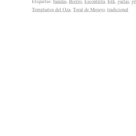
Etiquetas:
bandas
,
Bierzo
,
Escontrela
,
folk
,
gaitas
,
gr
Templarios del Oza
,
Toral de Merayo
,
tradicional