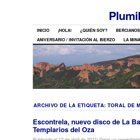
Plumi
INICIO
¡HOLA!
¿QUIÉN SOY?
BERCIANOS
ANIVERSARIO / INVITACIÓN AL BIERZO
LA MIN
ARCHIVO DE LA ETIQUETA:
TORAL DE 
Escontrela, nuevo disco de La B
Templarios del Oza
Publicado el
12 de abril de 2011
|
Dejar un comentario