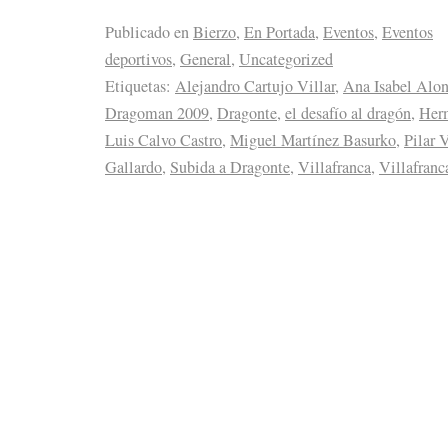
Publicado en
Bierzo
,
En Portada
,
Eventos
,
Eventos
deportivos
,
General
,
Uncategorized
Etiquetas:
Alejandro Cartujo Villar
,
Ana Isabel Alo
Dragoman 2009
,
Dragonte
,
el desafío al dragón
,
Herm
Luis Calvo Castro
,
Miguel Martínez Basurko
,
Pilar 
Gallardo
,
Subida a Dragonte
,
Villafranca
,
Villafranc