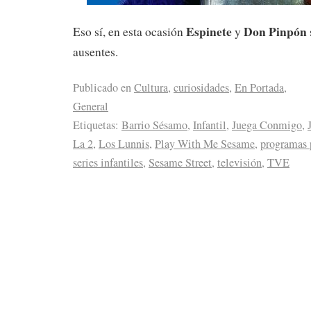
Espinete
Don Pinpón
Eso sí, en esta ocasión
y
ausentes.
Publicado en
Cultura
,
curiosidades
,
En Portada
,
General
Etiquetas:
Barrio Sésamo
,
Infantil
,
Juega Conmigo
,
La 2
,
Los Lunnis
,
Play With Me Sesame
,
programas 
series infantiles
,
Sesame Street
,
televisión
,
TVE