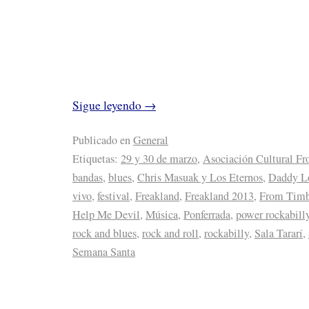
Sigue leyendo
→
Publicado en
General
Etiquetas:
29 y 30 de marzo
,
Asociación Cultural F
bandas
,
blues
,
Chris Masuak y Los Eternos
,
Daddy L
vivo
,
festival
,
Freakland
,
Freakland 2013
,
From Timb
Help Me Devil
,
Música
,
Ponferrada
,
power rockabill
rock and blues
,
rock and roll
,
rockabilly
,
Sala Tararí
,
Semana Santa