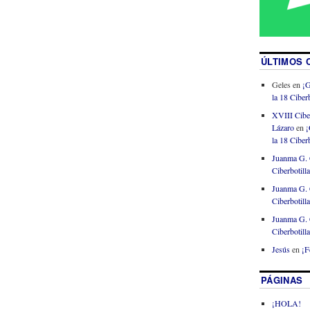
ÚLTIMOS 
Geles
en
¡G
la 18 Ciberb
XVIII Cibe
Lázaro
en
¡
la 18 Ciberb
Juanma G. 
Ciberbotill
Juanma G. 
Ciberbotill
Juanma G. 
Ciberbotill
Jesús
en
¡F
PÁGINAS
¡HOLA!