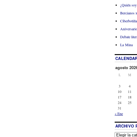
¿Quién soy
Bercianos 
Ciberbotill
Aniversario
Debate liter
La Mina
CALENDAR
agosto 202
L
M
3
4
10
11
17
18
24
25
31
« Ene
ARCHIVO 