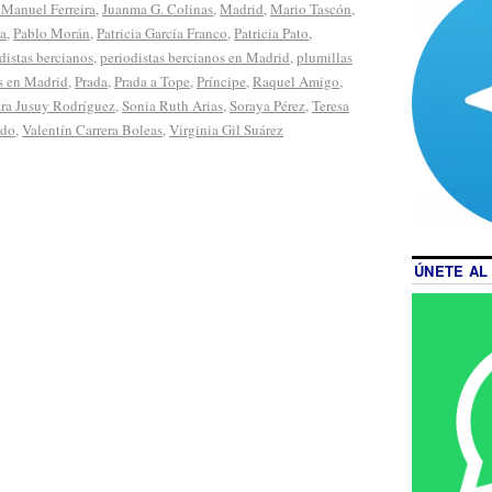
 Manuel Ferreira
,
Juanma G. Colinas
,
Madrid
,
Mario Tascón
,
ia
,
Pablo Morán
,
Patricia García Franco
,
Patricia Pato
,
distas bercianos
,
periodistas bercianos en Madrid
,
plumillas
s en Madrid
,
Prada
,
Prada a Tope
,
Príncipe
,
Raquel Amigo
,
ra Jusuy Rodríguez
,
Sonia Ruth Arias
,
Soraya Pérez
,
Teresa
ado
,
Valentín Carrera Boleas
,
Virginia Gil Suárez
ÚNETE AL