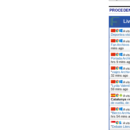
PROCEDEN
Liv
A vis
Deportiva vis
A vis
Fan Archivos 
mins ago
A vis
Portada Arch
hrs 9 mins a
A vis
"
viajes Archiv
32 mins ago
A vis
"
Lydia Valent
59 mins ago
A vis
Catalunya
vi
de vuelta, de
A vis
"
Bierzo Archi
hrs 54 mins 
A vis
"
Debate Liter