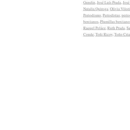
Gundín
,
José Luís Prada
,
José
Natalia Quiroga
,
Olivia Vilor
Periodismo
,
Periodistas
,
perio
bercianos
,
Plumillas berciano
Raquel Peláez
,
Ruth Prada
,
Sa
Conde
,
Toñi Ricoy
,
Toño Cri