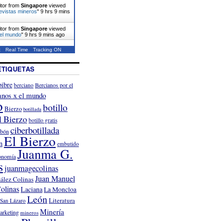
itor from
Singapore
viewed
evistas mineros
"
9 hrs 9 mins
itor from
Singapore
viewed
 el mundo
"
9 hrs 9 mins ago
t
Real Time
Tracking ON
ETIQUETAS
ibre
Bercianos por el
berciano
anos x el mundo
o
botillo
Bierzo
botillada
l Bierzo
botillo gratis
ciberbotillada
rbón
El Bierzo
n
embutido
Juanma G.
onomía
s
juanmagecolinas
Juan Manuel
ález Colinas
olinas
Laciana
La Moncloa
León
Literatura
San Lázaro
Minería
arketing
mineros