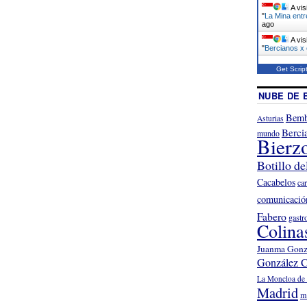
A vis
"
La Mina entr
ago
A vis
"
Bercianos x
Get Scrip
NUBE DE 
Bemb
Asturias
Berci
mundo
Bierz
Botillo de
Cacabelos
ca
comunicació
Fabero
gastr
Colina
Juanma Gonz
González C
La Moncloa de 
Madrid
m