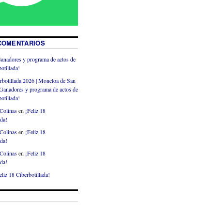
COMENTARIOS
anadores y programa de actos de
otillada!
rbotillada 2026 | Moncloa de San
Ganadores y programa de actos de
otillada!
Colinas
en
¡Feliz 18
ada!
Colinas
en
¡Feliz 18
ada!
Colinas
en
¡Feliz 18
ada!
eliz 18 Ciberbotillada!