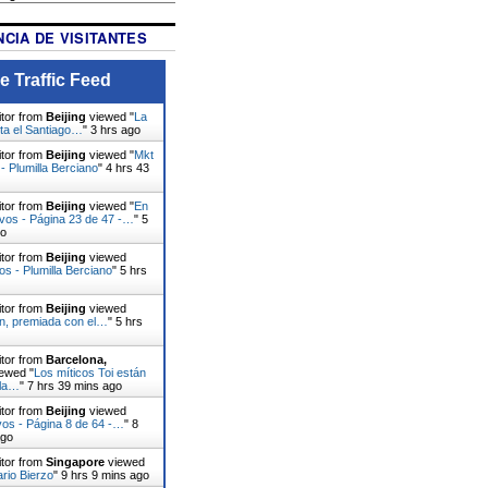
CIA DE VISITANTES
e Traffic Feed
itor from
Beijing
viewed "
La
ita el Santiago…
"
3 hrs ago
itor from
Beijing
viewed "
Mkt
- Plumilla Berciano
"
4 hrs 43
itor from
Beijing
viewed "
En
ivos - Página 23 de 47 -…
"
5
go
itor from
Beijing
viewed
os - Plumilla Berciano
"
5 hrs
itor from
Beijing
viewed
ín, premiada con el…
"
5 hrs
itor from
Barcelona,
ewed "
Los míticos Toi están
 la…
"
7 hrs 39 mins ago
itor from
Beijing
viewed
vos - Página 8 de 64 -…
"
8
ago
itor from
Singapore
viewed
ario Bierzo
"
9 hrs 9 mins ago