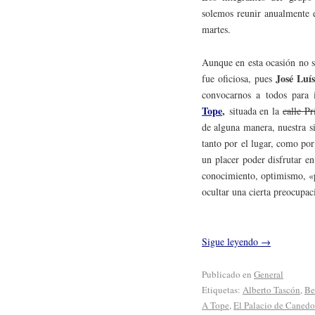
solemos reunir anualmente e
martes.
Aunque en esta ocasión no se
José Luí
fue oficiosa, pues
convocarnos a todos para 
Tope
,
situada en la
calle Pr
de alguna manera, nuestra s
tanto por el lugar, como po
un placer poder disfrutar e
conocimiento, optimismo, «
ocultar una cierta preocupac
Sigue leyendo
→
Publicado en
General
Etiquetas:
Alberto Tascón
,
Be
A Tope
,
El Palacio de Canedo