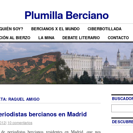
Plumilla Berciano
QUIÉN SOY?
BERCIANOS X EL MUNDO
CIBERBOTILLADA
CIÓN AL BIERZO
LA MINA
DEBATE LITERARIO
CONTACTO
BUSCADOR
ETA:
RAQUEL AMIGO
eriodistas bercianos en Madrid
DESCUBRE
2012
|
10 comentarios
 de periodistas bercianos residentes en Madrid, que nos