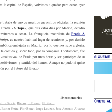
n la capital de España, volvimos a quedar para cenar, ayer
 trataba de uno de nuestros encuentros oficiales, la reunión
s Prada «A Tope»
, que está estos días por Madrid, decidió
Prada A
invitarnos a cenar. La franquicia madrileña de
íncipe
, es nuestro habitual lugar de reuniones y, por decirlo
imbólica embajada en Madrid, por lo que nos supo a gloria,
r la comida y, sobre todo, por la compañía. Ciertamente, fue
SÍGUEME
n «exclusiva» de Prada por unas horas y ser participes de su
positivismo» y sentido del humor. Aunque no pudo ni quiso
ión por el futuro del Bierzo.
10 comentarios
ÚNETE AL
atriz García
,
Bierzo
,
El Bierzo
,
El Bierzo
,
Esther Freire
,
Flor Bonet
,
Jorge Louzao
,
José Antonio Álvarez