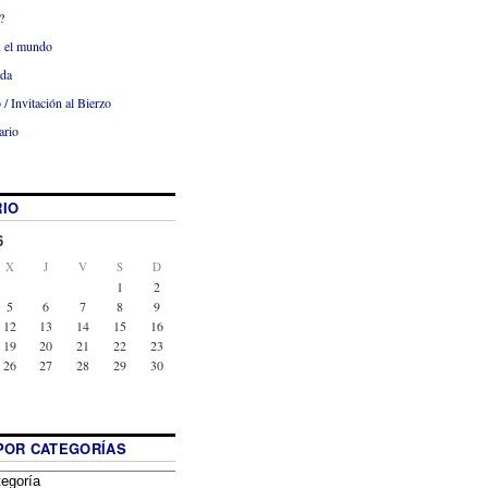
?
x el mundo
ada
 / Invitación al Bierzo
ario
IO
6
X
J
V
S
D
1
2
5
6
7
8
9
12
13
14
15
16
19
20
21
22
23
26
27
28
29
30
POR CATEGORÍAS