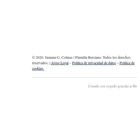
© 2020. Juanma G. Colinas / Plumilla Berciano. Todos los derechos
reservados. |
Aviso Legal
–
Política de privacidad de datos
–
Política de
cookies.
Creado con orgullo gracias a Wo