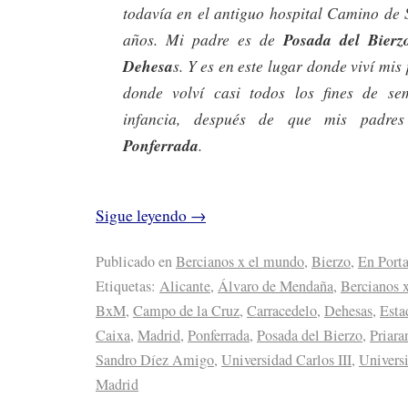
todavía en el antiguo hospital Camino de 
años. Mi padre es de
Posada del Bierz
Dehesa
s. Y es en este lugar donde viví mis
donde volví casi todos los fines de s
infancia, después de que mis padre
Ponferrada
.
Sigue leyendo
→
Publicado en
Bercianos x el mundo
,
Bierzo
,
En Port
Etiquetas:
Alicante
,
Álvaro de Mendaña
,
Bercianos 
BxM
,
Campo de la Cruz
,
Carracedelo
,
Dehesas
,
Esta
Caixa
,
Madrid
,
Ponferrada
,
Posada del Bierzo
,
Priara
Sandro Díez Amigo
,
Universidad Carlos III
,
Universi
Madrid