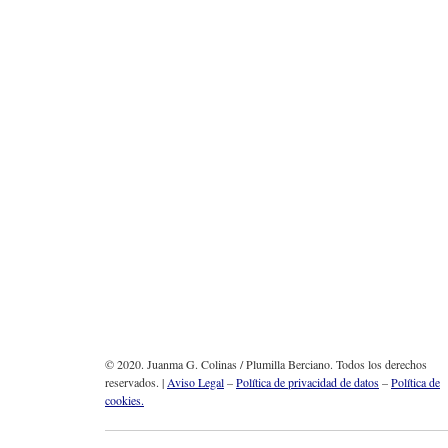
© 2020. Juanma G. Colinas / Plumilla Berciano. Todos los derechos
reservados. |
Aviso Legal
–
Política de privacidad de datos
–
Política de
cookies.