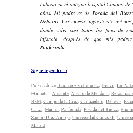
todavía en el antiguo hospital Camino de 
años. Mi padre es de
Posada del Bierz
Dehesa
s. Y es en este lugar donde viví mis
donde volví casi todos los fines de s
infancia, después de que mis padre
Ponferrada
.
Sigue leyendo
→
Publicado en
Bercianos x el mundo
,
Bierzo
,
En Port
Etiquetas:
Alicante
,
Álvaro de Mendaña
,
Bercianos 
BxM
,
Campo de la Cruz
,
Carracedelo
,
Dehesas
,
Esta
Caixa
,
Madrid
,
Ponferrada
,
Posada del Bierzo
,
Priara
Sandro Díez Amigo
,
Universidad Carlos III
,
Universi
Madrid