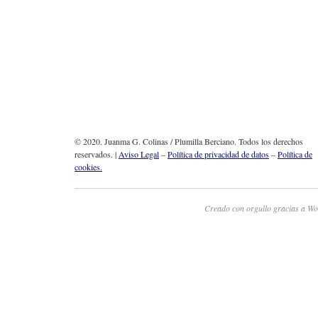
© 2020. Juanma G. Colinas / Plumilla Berciano. Todos los derechos
reservados. |
Aviso Legal
–
Política de privacidad de datos
–
Política de
cookies.
Creado con orgullo gracias a Wo