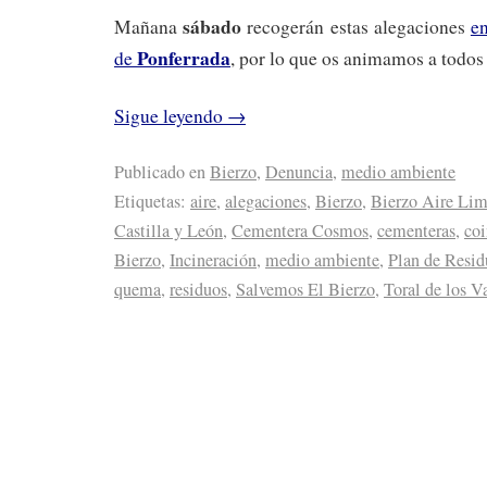
sábado
Mañana
recogerán estas alegaciones
e
Ponferrada
de
, por lo que os animamos a todos 
Sigue leyendo
→
Publicado en
Bierzo
,
Denuncia
,
medio ambiente
Etiquetas:
aire
,
alegaciones
,
Bierzo
,
Bierzo Aire Li
Castilla y León
,
Cementera Cosmos
,
cementeras
,
coi
Bierzo
,
Incineración
,
medio ambiente
,
Plan de Resid
quema
,
residuos
,
Salvemos El Bierzo
,
Toral de los V