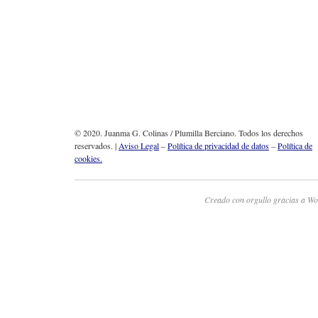
© 2020. Juanma G. Colinas / Plumilla Berciano. Todos los derechos
reservados. |
Aviso Legal
–
Política de privacidad de datos
–
Política de
cookies.
Creado con orgullo gracias a Wo