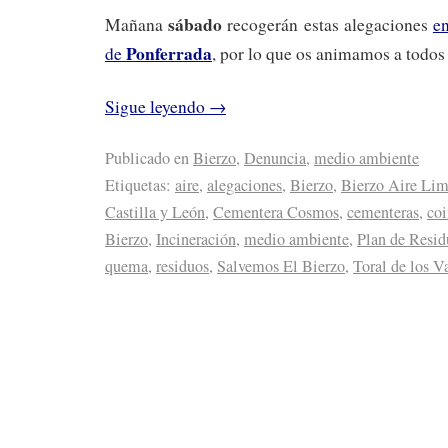
sábado
Mañana
recogerán estas alegaciones
e
Ponferrada
de
, por lo que os animamos a todos 
Sigue leyendo
→
Publicado en
Bierzo
,
Denuncia
,
medio ambiente
Etiquetas:
aire
,
alegaciones
,
Bierzo
,
Bierzo Aire Li
Castilla y León
,
Cementera Cosmos
,
cementeras
,
coi
Bierzo
,
Incineración
,
medio ambiente
,
Plan de Resid
quema
,
residuos
,
Salvemos El Bierzo
,
Toral de los V