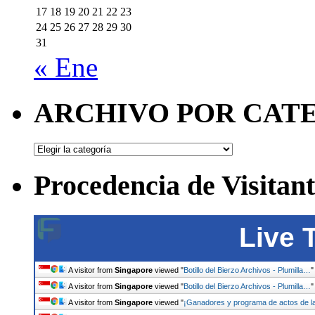
17
18
19
20
21
22
23
24
25
26
27
28
29
30
31
« Ene
ARCHIVO POR CAT
ARCHIVO
POR
CATEGORÍAS
Procedencia de Visitant
Live 
A visitor from
Singapore
viewed "
Botillo del Bierzo Archivos - Plumilla…
A visitor from
Singapore
viewed "
Botillo del Bierzo Archivos - Plumilla…
A visitor from
Singapore
viewed "
¡Ganadores y programa de actos de 