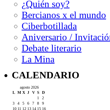
¿Quién soy?
Bercianos x el mundo
Ciberbotillada
Aniversario / Invitació
Debate literario
La Mina
CALENDARIO
agosto 2026
L
M
X
J
V
S
D
1
2
3
4
5
6
7
8
9
10
11
12
13
14
15
16