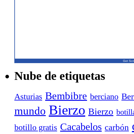
Get Scri
Nube de etiquetas
Bembibre
Ber
Asturias
berciano
Bierzo
mundo
Bierzo
botil
Cacabelos
carbón
botillo gratis