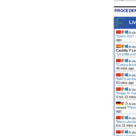
PROCEDEN
Liv
A vis
"
enero 2017 -
ago
A vis
Castilla Y L
"La chifla y 
A vis
"
Cultura Arch
40 mins ago
A vis
"
NATO Archivo
54 mins ago
A vis
"
Roger R. Fe
4 hrs 23 min
A vis
viewed "
Plumi
ago
A vis
"
Bierzo Archi
hrs 31 mins 
A vis
"
típico Archiv