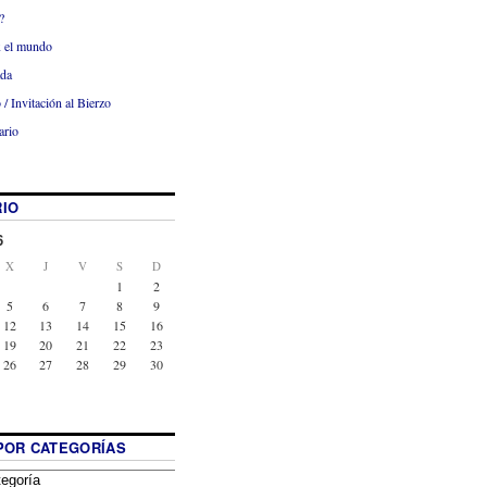
?
x el mundo
ada
 / Invitación al Bierzo
ario
IO
6
X
J
V
S
D
1
2
5
6
7
8
9
12
13
14
15
16
19
20
21
22
23
26
27
28
29
30
POR CATEGORÍAS