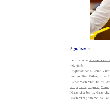
Sigue leyendo
→
Publicado en
Bercianos x el
televisión
Etiquetas:
Alba
,
Bierzo
,
Crist
ponferradina
,
Esther
,
Esther M
Esther Masterchef Junior
,
Est
Rioja
,
León
,
Logroño
,
María
,
Masterchef Junior
,
Masterchef
Masterchef ponferradina
,
Pon