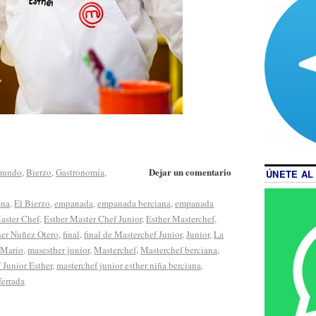
Dejar un comentario
 mundo
,
Bierzo
,
Gastronomía
,
ÚNETE AL
ina
,
El Bierzo
,
empanada
,
empanada berciana
,
empanada
aster Chef
,
Esther Master Chef Junior
,
Esther Masterchef
,
her Nuñez Otero
,
final
,
final de Masterchef Junior
,
Junior
,
La
Mario
,
masesther junior
,
Masterchef
,
Masterchef berciana
,
 Junior Esther
,
masterchef junior esther niña berciana
,
ferrada