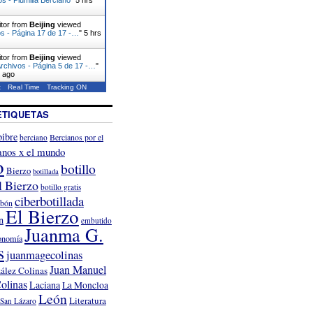
itor from
Beijing
viewed
s - Página 17 de 17 -…
"
5 hrs
itor from
Beijing
viewed
rchivos - Página 5 de 17 -…
"
s ago
t
Real Time
Tracking ON
ETIQUETAS
ibre
Bercianos por el
berciano
anos x el mundo
o
botillo
Bierzo
botillada
l Bierzo
botillo gratis
ciberbotillada
rbón
El Bierzo
n
embutido
Juanma G.
onomía
s
juanmagecolinas
Juan Manuel
ález Colinas
olinas
Laciana
La Moncloa
León
Literatura
San Lázaro