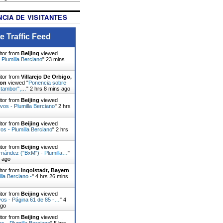
CIA DE VISITANTES
e Traffic Feed
itor from
Beijing
viewed
 Plumilla Berciano
"
23 mins
itor from
Villarejo De Orbigo,
eon
viewed "
Ponencia sobre
el tambor",…
"
2 hrs 8 mins ago
itor from
Beijing
viewed
ivos - Plumilla Berciano
"
2 hrs
itor from
Beijing
viewed
s - Plumilla Berciano
"
2 hrs
itor from
Beijing
viewed
rnández ("BxM") - Plumilla…
"
s ago
itor from
Ingolstadt, Bayern
lla Berciano -
"
4 hrs 26 mins
itor from
Beijing
viewed
vos - Página 61 de 85 -…
"
4
ago
itor from
Beijing
viewed
os - Plumilla Berciano
"
5 hrs