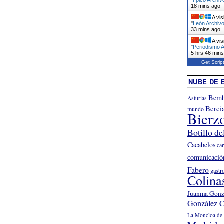
18 mins ago
A vis
"
León Archivo
33 mins ago
A vis
"
Periodismo A
5 hrs 46 min
Get Scrip
NUBE DE 
Bemb
Asturias
Berci
mundo
Bierz
Botillo de
Cacabelos
ca
comunicació
Fabero
gastr
Colina
Juanma Gonz
González C
La Moncloa de 