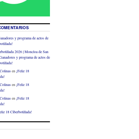
COMENTARIOS
anadores y programa de actos de
otillada!
rbotillada 2026 | Moncloa de San
Ganadores y programa de actos de
otillada!
Colinas
en
¡Feliz 18
ada!
Colinas
en
¡Feliz 18
ada!
Colinas
en
¡Feliz 18
ada!
eliz 18 Ciberbotillada!