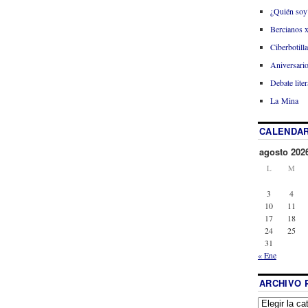
¿Quién soy
Bercianos 
Ciberbotill
Aniversario
Debate liter
La Mina
CALENDAR
agosto 202
L
M
3
4
10
11
17
18
24
25
31
« Ene
ARCHIVO 