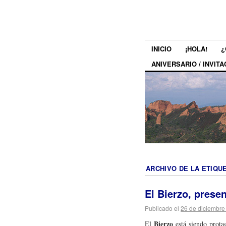
INICIO
¡HOLA!
¿
ANIVERSARIO / INVITA
ARCHIVO DE LA ETIQU
El Bierzo, prese
Publicado el
26 de diciembre
Bierzo
El
está siendo protag