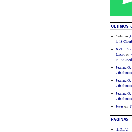
ÚLTIMOS 
Geles
en
¡G
la 18 Ciberb
XVIII Cibe
Lázaro
en
¡
la 18 Ciberb
Juanma G. 
Ciberbotill
Juanma G. 
Ciberbotill
Juanma G. 
Ciberbotill
Jesús
en
¡F
PÁGINAS
¡HOLA!