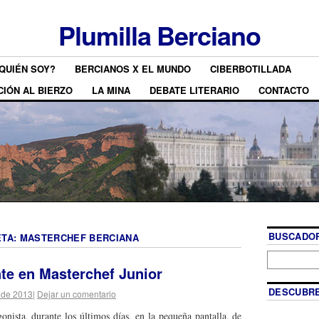
Plumilla Berciano
QUIÉN SOY?
BERCIANOS X EL MUNDO
CIBERBOTILLADA
CIÓN AL BIERZO
LA MINA
DEBATE LITERARIO
CONTACTO
BUSCADOR
ETA:
MASTERCHEF BERCIANA
nte en Masterchef Junior
DESCUBRE
 de 2013
|
Dejar un comentario
onista, durante los últimos días, en la pequeña pantalla, de