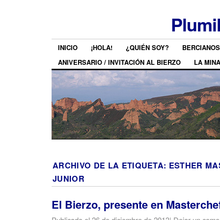
Plumi
INICIO
¡HOLA!
¿QUIÉN SOY?
BERCIANOS
ANIVERSARIO / INVITACIÓN AL BIERZO
LA MIN
ARCHIVO DE LA ETIQUETA:
ESTHER MA
JUNIOR
El Bierzo, presente en Masterche
Publicado el
26 de diciembre de 2013
|
Dejar un come