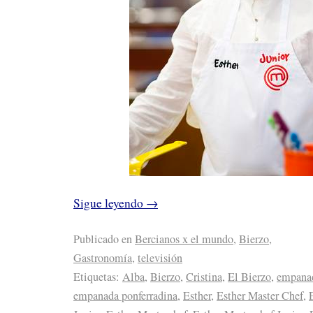
Sigue leyendo
→
Publicado en
Bercianos x el mundo
,
Bierzo
,
Gastronomía
,
televisión
Etiquetas:
Alba
,
Bierzo
,
Cristina
,
El Bierzo
,
empana
empanada ponferradina
,
Esther
,
Esther Master Chef
,