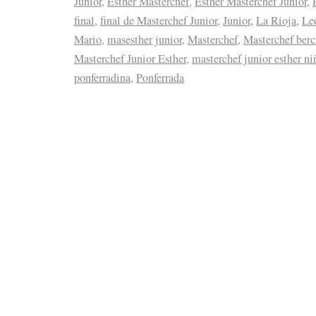
Junior
,
Esther Masterchef
,
Esther Masterchef Junior
,
final
,
final de Masterchef Junior
,
Junior
,
La Rioja
,
Le
Mario
,
masesther junior
,
Masterchef
,
Masterchef berc
Masterchef Junior Esther
,
masterchef junior esther ni
ponferradina
,
Ponferrada