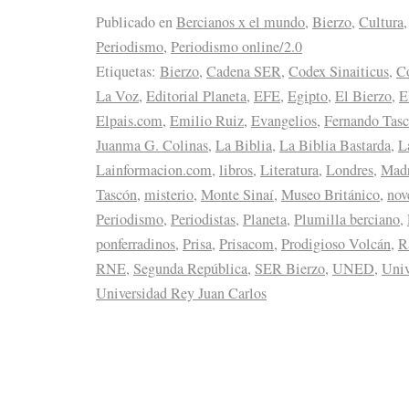
Publicado en
Bercianos x el mundo
,
Bierzo
,
Cultura
Periodismo
,
Periodismo online/2.0
Etiquetas:
Bierzo
,
Cadena SER
,
Codex Sinaiticus
,
Có
La Voz
,
Editorial Planeta
,
EFE
,
Egipto
,
El Bierzo
,
E
Elpais.com
,
Emilio Ruiz
,
Evangelios
,
Fernando Tas
Juanma G. Colinas
,
La Biblia
,
La Biblia Bastarda
,
L
Lainformacion.com
,
libros
,
Literatura
,
Londres
,
Mad
Tascón
,
misterio
,
Monte Sinaí
,
Museo Británico
,
nov
Periodismo
,
Periodistas
,
Planeta
,
Plumilla berciano
,
ponferradinos
,
Prisa
,
Prisacom
,
Prodigioso Volcán
,
R
RNE
,
Segunda República
,
SER Bierzo
,
UNED
,
Univ
Universidad Rey Juan Carlos