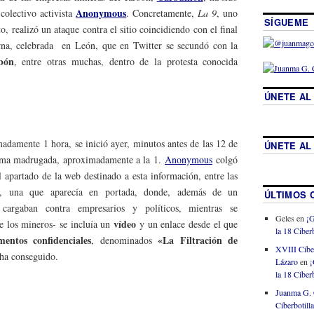
Anonymous
 colectivo activista
. Concretamente,
La 9
, uno
SÍGUEME
, realizó un ataque contra el sitio coincidiendo con el final
na, celebrada en León, que en Twitter se secundó con la
bón
, entre otras muchas, dentro de la protesta conocida
ÚNETE AL
adamente 1 hora, se inició ayer, minutos antes de las 12 de
ÚNETE AL
misma madrugada, aproximadamente a la 1.
Anonymous
colgó
l apartado de la web destinado a esta información, entre las
o, una que aparecía en portada, donde, además de un
ÚLTIMOS 
argaban contra empresarios y políticos, mientras se
Geles
en
¡G
vídeo
de los mineros- se incluía un
y un enlace desde el que
la 18 Ciberb
entos confidenciales
«La Filtración de
, denominados
XVIII Cibe
 ha conseguido.
Lázaro
en
¡
la 18 Ciberb
Juanma G. 
Ciberbotill