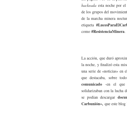
hackeada
esta noche por el
de los grupos del movimiento
de la marcha minera noctur
#LucesParaElCar
etiqueta
#ResistenciaMinera
como
.
La acción, que duró aproxim
la noche, y finalizó esta 
una serie de «noticias» en e
que destacaba, sobre tod
comunicado
-en el que c
solidarizaban con la lucha 
docum
se podían descargar
Carbunión»,
que este blog