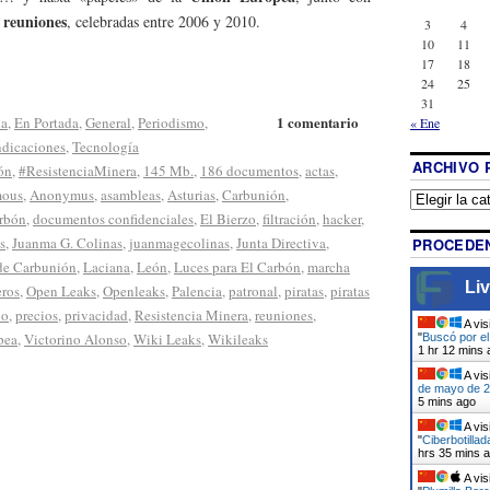
e reuniones
, celebradas entre 2006 y 2010.
3
4
10
11
17
18
24
25
31
1 comentario
ia
,
En Portada
,
General
,
Periodismo
,
« Ene
ndicaciones
,
Tecnología
ARCHIVO 
ón
,
#ResistenciaMinera
,
145 Mb.
,
186 documentos
,
actas
,
ous
,
Anonymus
,
asambleas
,
Asturias
,
Carbunión
,
arbón
,
documentos confidenciales
,
El Bierzo
,
filtración
,
hacker
,
s
,
Juanma G. Colinas
,
juanmagecolinas
,
Junta Directiva
,
PROCEDEN
 de Carbunión
,
Laciana
,
León
,
Luces para El Carbón
,
marcha
Liv
ros
,
Open Leaks
,
Openleaks
,
Palencia
,
patronal
,
piratas
,
piratas
no
,
precios
,
privacidad
,
Resistencia Minera
,
reuniones
,
A vis
pea
,
Victorino Alonso
,
Wiki Leaks
,
Wikileaks
"
Buscó por el
1 hr 12 mins 
A vis
de mayo de 20
5 mins ago
A vis
"
Ciberbotilla
hrs 35 mins 
A vis