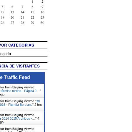
1
2
5
6
7
8
9
12
13
14
15
16
19
20
21
22
23
26
27
28
29
30
POR CATEGORÍAS
CIA DE VISITANTES
e Traffic Feed
itor from
Beijing
viewed
 término toreno - Página 2…
"
ago
itor from
Beijing
viewed "
30
16 - Plumilla Berciano
"
2 hrs
itor from
Beijing
viewed
da 2014 2015 Archivos -…
"
4
ago
itor from
Beijing
viewed