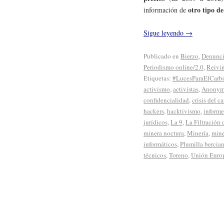
otro tipo d
información de
Sigue leyendo
→
Publicado en
Bierzo
,
Denunc
Periodismo online/2.0
,
Reivi
Etiquetas:
#LucesParaElCarb
activismo
,
activistas
,
Anonym
confidencialidad
,
crisis del c
hackers
,
hacktivismo
,
informe
jurídicos
,
La 9
,
La Filtración
minera noctura
,
Minería
,
mine
informáticos
,
Plumilla bercia
técnicos
,
Toreno
,
Unión Euro