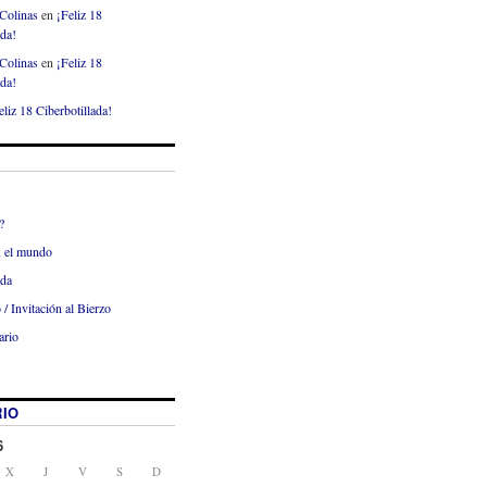
Colinas
en
¡Feliz 18
ada!
Colinas
en
¡Feliz 18
ada!
eliz 18 Ciberbotillada!
?
x el mundo
ada
 / Invitación al Bierzo
ario
IO
6
X
J
V
S
D