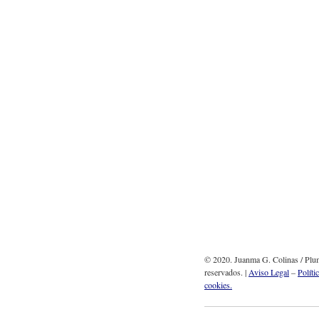
© 2020. Juanma G. Colinas / Plum
reservados. |
Aviso Legal
–
Políti
cookies.