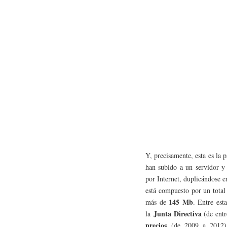
Y, precisamente, esta es la
han subido a un servidor y
por Internet, duplicándose 
está compuesto por un tota
145 Mb
más de
. Entre est
Junta Directiva
la
(de entr
precios
(de 2009 a 2012)