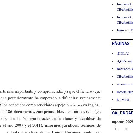
Juanma G. 
Ciberbotill
Juanma G. 
Ciberbotill
Jesús
en
¡F
PÁGINAS
¡HOLA!
¿Quién soy
Bercianos 
Ciberbotill
Aniversario
 parte más importante y comprometida, ya que el fichero -que
Debate liter
 que posteriormente ha empezado a difundirse rápidamente
La Mina
en los conocidos como servidores espejo o
mirrors
en inglés-,
186 documentos comprometidos
l de
, con un peso de algo
CALENDAR
a documentación figuran actas de reuniones y asambleas de
agosto 202
informes jurídicos
técnicos
e el año 2007 y el 2011),
,
, de
L
M
Unión Europea
… y hasta «papeles» de la
, junto con