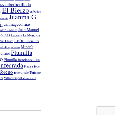
ciberbotillada
rbón
El Bierzo
n
embutido
Juanma G.
onomía
s
juanmagecolinas
Juan Manuel
ález Colinas
olinas
Laciana
La Moncloa
León
Literatura
San Lázaro
Minería
arketing
mineros
Plumilla
odismo
no
Plumilla berciano... en
nferrada
Prada a Tope
Toreno
Turismo
Toño Criado
Villablino
era
Villafranca del