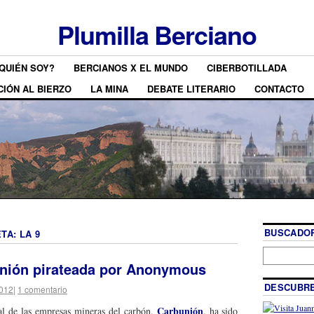
Plumilla Berciano
QUIÉN SOY?
BERCIANOS X EL MUNDO
CIBERBOTILLADA
CIÓN AL BIERZO
LA MINA
DEBATE LITERARIO
CONTACTO
BUSCADOR
ETA:
LA 9
nión pirateada por Anonymous
DESCUBRE
2012
|
1 comentario
Carbunión
al de las empresas mineras del carbón,
, ha sido