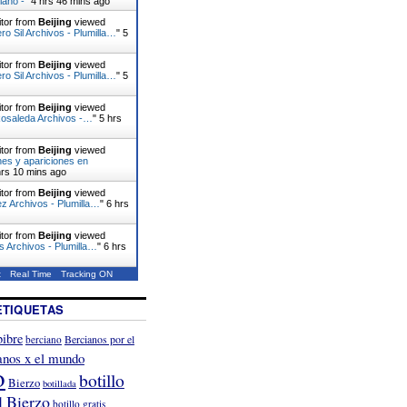
iano -
"
4 hrs 46 mins ago
itor from
Beijing
viewed
o Sil Archivos - Plumilla…
"
5
itor from
Beijing
viewed
o Sil Archivos - Plumilla…
"
5
itor from
Beijing
viewed
Rosaleda Archivos -…
"
5 hrs
itor from
Beijing
viewed
es y apariciones en
hrs 10 mins ago
itor from
Beijing
viewed
z Archivos - Plumilla…
"
6 hrs
itor from
Beijing
viewed
s Archivos - Plumilla…
"
6 hrs
t
Real Time
Tracking ON
ETIQUETAS
ibre
Bercianos por el
berciano
anos x el mundo
o
botillo
Bierzo
botillada
l Bierzo
botillo gratis