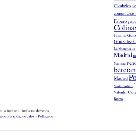
Cacabelos
ca
comunicació
Fabero
gastr
Colina
Juanma Gonz
González C
La Moncloa de 
Madrid
m
Peri
Navidad
bercia
Po
Madrid
Santa Barbara
Valentín Carr
Bierzo
illa Berciano. Todos los derechos
ca de privacidad de datos
–
Política de