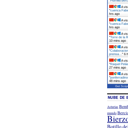
"
Plumilla Berc
A vis
"
cuenca Faber
hrs ago
A vis
"
cuenca Faber
hrs ago
A vis
"
Torre de la 
10 mins ago
A vis
"
Colaboracion
prensa…
"
6 
A vis
"
Raquel Peláe
27 mins ago
A vis
"
ponferradino
48 mins ago
Get Scrip
NUBE DE 
Bemb
Asturias
Berci
mundo
Bierz
Botillo de