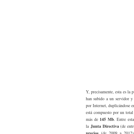
Y, precisamente, esta es la
han subido a un servidor y
por Internet, duplicándose 
está compuesto por un tota
145 Mb
más de
. Entre est
Junta Directiva
la
(de entr
precios
(de 2009 a 2012)