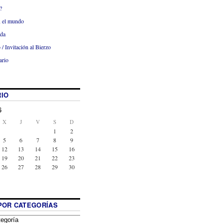
?
x el mundo
ada
 / Invitación al Bierzo
ario
IO
6
X
J
V
S
D
1
2
5
6
7
8
9
12
13
14
15
16
19
20
21
22
23
26
27
28
29
30
POR CATEGORÍAS