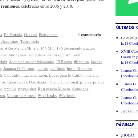
e reuniones
, celebradas entre 2006 y 2010.
ÚLTIMOS 
1 comentario
ia
,
En Portada
,
General
,
Periodismo
,
Geles
en
¡G
ndicaciones
,
Tecnología
la 18 Ciberb
ón
,
#ResistenciaMinera
,
145 Mb.
,
186 documentos
,
actas
,
XVIII Cibe
ous
,
Anonymus
,
asambleas
,
Asturias
,
Carbunión
,
Lázaro
en
¡
arbón
,
documentos confidenciales
,
El Bierzo
,
filtración
,
hacker
,
la 18 Ciberb
s
,
Juanma G. Colinas
,
juanmagecolinas
,
Junta Directiva
,
Juanma G. 
 de Carbunión
,
Laciana
,
León
,
Luces para El Carbón
,
marcha
Ciberbotill
ros
,
Open Leaks
,
Openleaks
,
Palencia
,
patronal
,
piratas
,
piratas
Juanma G. 
no
,
precios
,
privacidad
,
Resistencia Minera
,
reuniones
,
Ciberbotill
pea
,
Victorino Alonso
,
Wiki Leaks
,
Wikileaks
Juanma G. 
Ciberbotill
Jesús
en
¡F
PÁGINAS
¡HOLA!