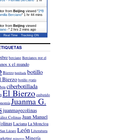
itor from
Beijing
viewed "
2ºB
umilla Berciano
"
1 hr 44 mins
itor from
Beijing
viewed
iano -
"
2 hrs 2 mins ago
t
Real Time
Tracking ON
ETIQUETAS
ibre
Bercianos por el
berciano
anos x el mundo
o
botillo
Bierzo
botillada
l Bierzo
botillo gratis
ciberbotillada
rbón
El Bierzo
n
embutido
Juanma G.
onomía
s
juanmagecolinas
Juan Manuel
ález Colinas
olinas
Laciana
La Moncloa
León
Literatura
San Lázaro
Minería
arketing
mineros