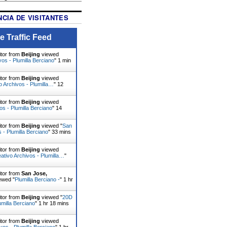
CIA DE VISITANTES
e Traffic Feed
itor from
Beijing
viewed
vos - Plumilla Berciano
"
1 min
itor from
Beijing
viewed
o Archivos - Plumilla…
"
12
itor from
Beijing
viewed
os - Plumilla Berciano
"
14
itor from
Beijing
viewed "
San
 - Plumilla Berciano
"
33 mins
itor from
Beijing
viewed
eativo Archivos - Plumilla…
"
itor from
San Jose,
ewed "
Plumilla Berciano -
"
1 hr
itor from
Beijing
viewed "
20D
umilla Berciano
"
1 hr 18 mins
itor from
Beijing
viewed
os - Plumilla Berciano
"
1 hr