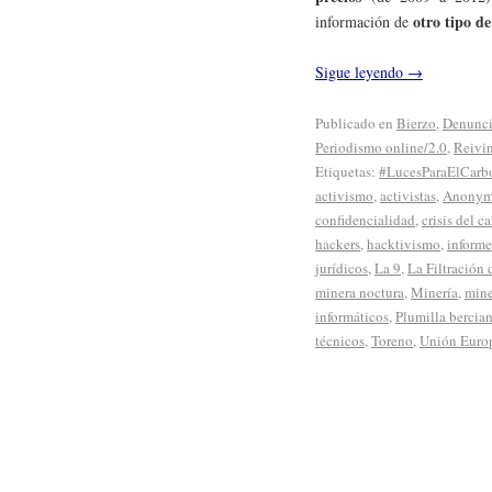
otro tipo d
información de
Sigue leyendo
→
Publicado en
Bierzo
,
Denunc
Periodismo online/2.0
,
Reivi
Etiquetas:
#LucesParaElCarb
activismo
,
activistas
,
Anonym
confidencialidad
,
crisis del c
hackers
,
hacktivismo
,
informe
jurídicos
,
La 9
,
La Filtración
minera noctura
,
Minería
,
mine
informáticos
,
Plumilla bercia
técnicos
,
Toreno
,
Unión Euro