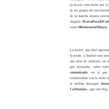
hackeada
esta noche por el
de los grupos del movimiento
de la marcha minera noctur
#LucesParaElCar
etiqueta
#ResistenciaMinera
como
.
La acción, que duró aproxim
la noche, y finalizó esta 
una serie de «noticias» en e
que destacaba, sobre tod
comunicado
-en el que c
solidarizaban con la lucha 
docum
se podían descargar
Carbunión»,
que este blog