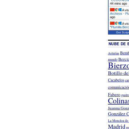
44 mins ago
A vis
Archivos - Pl
ago
A vis
"
Plumilla Berc
Get Scrip
NUBE DE 
Bemb
Asturias
Berci
mundo
Bierz
Botillo de
Cacabelos
ca
comunicació
Fabero
gastr
Colina
Juanma Gonz
González C
La Moncloa de 
Madrid
m