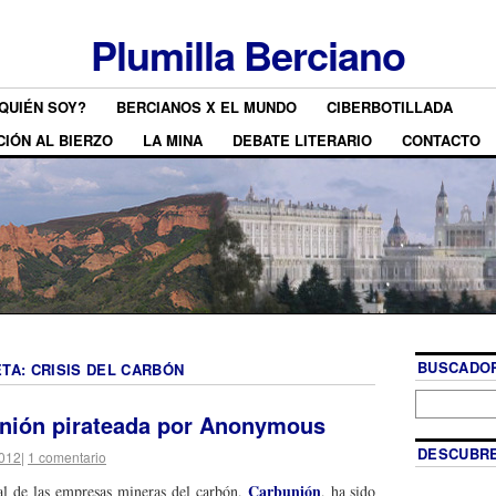
Plumilla Berciano
QUIÉN SOY?
BERCIANOS X EL MUNDO
CIBERBOTILLADA
CIÓN AL BIERZO
LA MINA
DEBATE LITERARIO
CONTACTO
BUSCADOR
ETA:
CRISIS DEL CARBÓN
nión pirateada por Anonymous
DESCUBRE
2012
|
1 comentario
Carbunión
al de las empresas mineras del carbón,
, ha sido