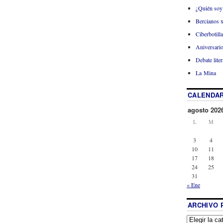
¿Quién soy
Bercianos 
Ciberbotill
Aniversario
Debate liter
La Mina
CALENDAR
agosto 202
L
M
3
4
10
11
17
18
24
25
31
« Ene
ARCHIVO 