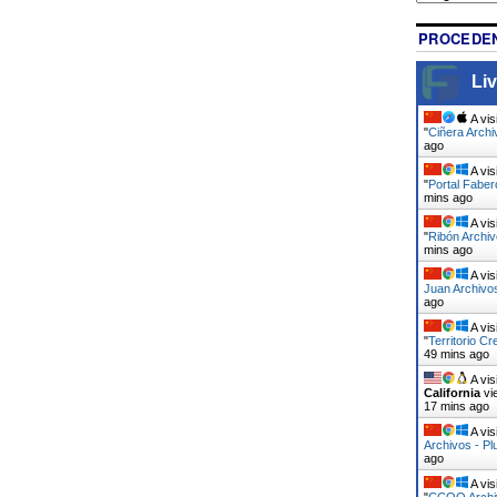
PROCEDEN
Liv
A vis
"
Ciñera Archi
ago
A vis
"
Portal Faber
mins ago
A vis
"
Ribón Archiv
mins ago
A vis
Juan Archivos
ago
A vis
"
Territorio Cr
49 mins ago
A vis
California
vi
18 mins ago
A vis
Archivos - Pl
ago
A vis
"
CCOO Archiv