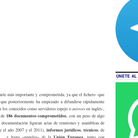
ÚNETE AL
 parte más importante y comprometida, ya que el fichero -que
 que posteriormente ha empezado a difundirse rápidamente
en los conocidos como servidores espejo o
mirrors
en inglés-,
186 documentos comprometidos
l de
, con un peso de algo
a documentación figuran actas de reuniones y asambleas de
informes jurídicos
técnicos
e el año 2007 y el 2011),
,
, de
Unión Europea
… y hasta «papeles» de la
, junto con