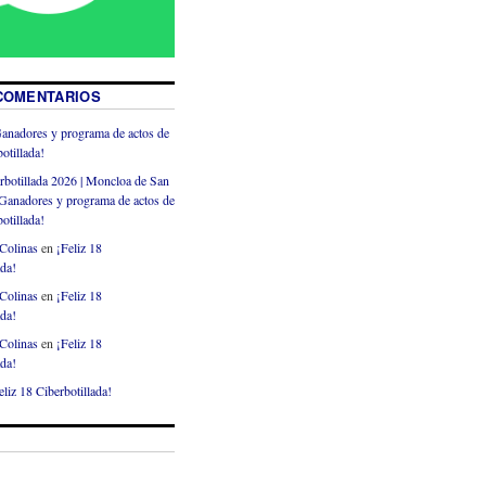
COMENTARIOS
anadores y programa de actos de
otillada!
rbotillada 2026 | Moncloa de San
Ganadores y programa de actos de
otillada!
Colinas
en
¡Feliz 18
ada!
Colinas
en
¡Feliz 18
ada!
Colinas
en
¡Feliz 18
ada!
eliz 18 Ciberbotillada!